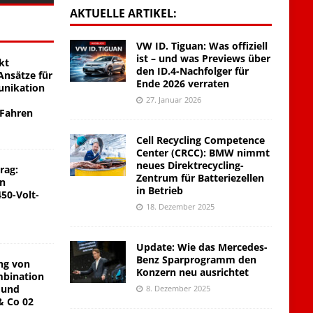
AKTUELLE ARTIKEL:
VW ID. Tiguan: Was offiziell
ist – und was Previews über
kt
den ID.4-Nachfolger für
nsätze für
Ende 2026 verraten
unikation
27. Januar 2026
 Fahren
Cell Recycling Competence
Center (CRCC): BMW nimmt
neues Direktrecycling-
rag:
Zentrum für Batteriezellen
on
in Betrieb
450-Volt-
18. Dezember 2025
Update: Wie das Mercedes-
Benz Sparprogramm den
ng von
Konzern neu ausrichtet
mbination
 und
8. Dezember 2025
& Co 02