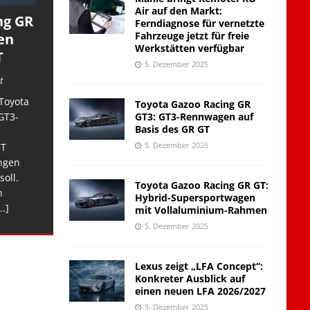
Air auf den Markt:
ng GR
Ferndiagnose für vernetzte
Fahrzeuge jetzt für freie
en
Werkstätten verfügbar
T
5. Dezember 2025
t
Toyota
Toyota Gazoo Racing GR
GT3: GT3-Rennwagen auf
GT3-
Basis des GR GT
5. Dezember 2025
GT
ngen
soll.
Toyota Gazoo Racing GR GT:
n
Hybrid-Supersportwagen
..]
mit Vollaluminium-Rahmen
5. Dezember 2025
Lexus zeigt „LFA Concept“:
Konkreter Ausblick auf
einen neuen LFA 2026/2027
5. Dezember 2025