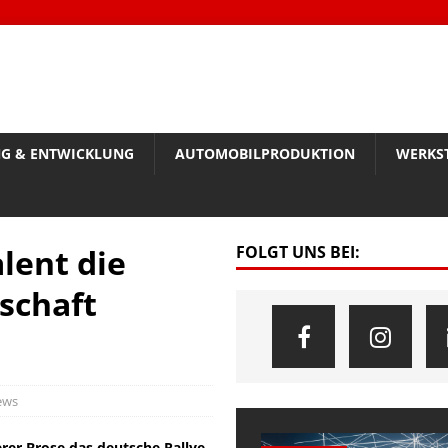
G & ENTWICKLUNG
AUTOMOBILPRODUKTION
WERKS
lent die
FOLGT UNS BEI:
schaft
ews
erer Brose das deutsche Rallye-