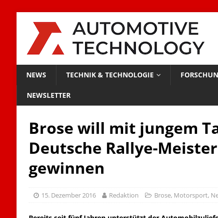
NEWS
TECHNIK & TECHNOLOGIE
FORSCHUN
NEWSLETTER
Brose will mit jungem Ta
Deutsche Rallye-Meister
gewinnen
15. Dezember 2016
Redaktion
Brose
,
Motorsport
,
N
Bereits seit fünf Jahren unterstützt der Automobilzulief