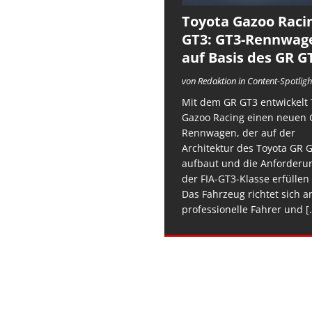
Toyota Gazoo Raci
GT3: GT3-Rennwag
auf Basis des GR G
von Redaktion in Content-Spotligh
Mit dem GR GT3 entwickelt 
Gazoo Racing einen neuen 
Rennwagen, der auf der
Architektur des Toyota GR 
aufbaut und die Anforderu
der FIA-GT3-Klasse erfüllen 
Das Fahrzeug richtet sich a
professionelle Fahrer und
[.