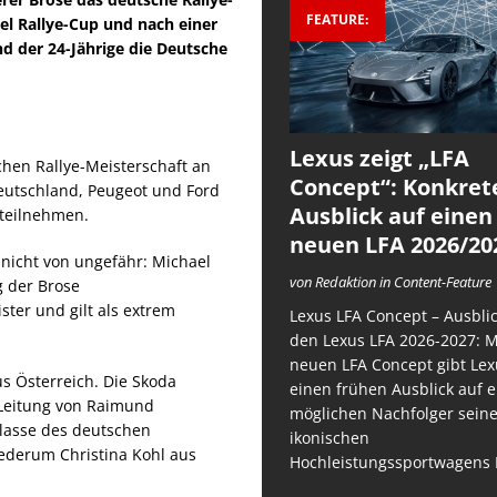
FEATURE:
el Rallye-Cup und nach einer
 der 24-Jährige die Deutsche
Lexus zeigt „LFA
chen Rallye-Meisterschaft an
Concept“: Konkret
eutschland, Peugeot und Ford
Ausblick auf einen
teilnehmen.
neuen LFA 2026/20
nicht von ungefähr: Michael
von Redaktion in Content-Feature
g der Brose
ter und gilt als extrem
Lexus LFA Concept – Ausblic
den Lexus LFA 2026-2027: 
neuen LFA Concept gibt Lex
s Österreich. Die Skoda
einen frühen Ausblick auf 
 Leitung von Raimund
möglichen Nachfolger sein
klasse des deutschen
ikonischen
wiederum Christina Kohl aus
Hochleistungssportwagens 