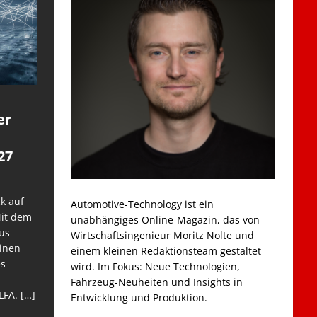
er
27
k auf
Automotive-Technology ist ein
Mit dem
unabhängiges Online-Magazin, das von
us
Wirtschaftsingenieur Moritz Nolte und
einen
einem kleinen Redaktionsteam gestaltet
es
wird. Im Fokus: Neue Technologien,
Fahrzeug-Neuheiten und Insights in
LFA.
[…]
Entwicklung und Produktion.