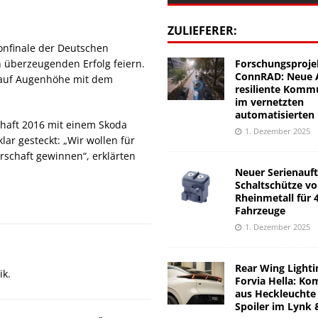
ZULIEFERER:
onfinale der Deutschen
Forschungsproje
n überzeugenden Erfolg feiern.
ConnRAD: Neue A
n auf Augenhöhe mit dem
resiliente Komm
im vernetzten
automatisierten
chaft 2016 mit einem Skoda
1. Dezember 2025
lar gesteckt: „Wir wollen für
rschaft gewinnen“, erklärten
Neuer Serienauft
Schaltschütze v
Rheinmetall für 
Fahrzeuge
1. Dezember 2025
Rear Wing Lighti
ik.
Forvia Hella: Ko
aus Heckleuchte
Spoiler im Lynk 