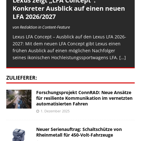
Lexus zeigt „LFA Concept“:
Konkreter Ausblick auf einen neuen
LFA 2026/2027
von Redaktion in Content-Feature
Lexus LFA Concept – Ausblick auf den Lexus LFA 2026-
2027: Mit dem neuen LFA Concept gibt Lexus einen
frühen Ausblick auf einen möglichen Nachfolger
seines ikonischen Hochleistungssportwagens LFA.
[…]
ZULIEFERER:
Forschungsprojekt ConnRAD: Neue Ansätze
für resiliente Kommunikation im vernetzten
automatisierten Fahren
1. Dezember 2025
Neuer Serienauftrag: Schaltschütze von
Rheinmetall für 450-Volt-Fahrzeuge