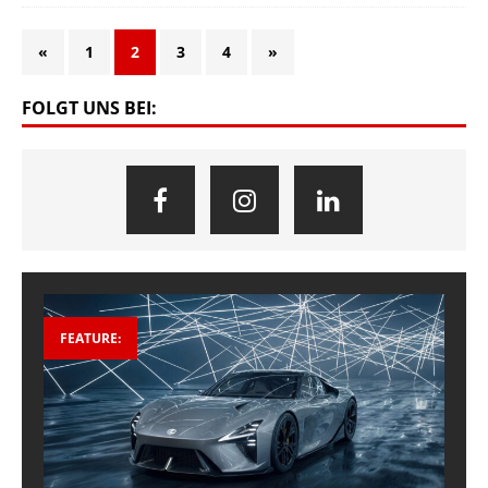
«
1
2
3
4
»
FOLGT UNS BEI:
FEATURE: