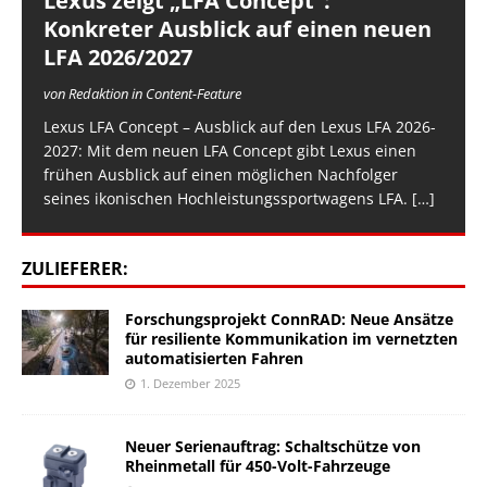
Lexus zeigt „LFA Concept“:
Konkreter Ausblick auf einen neuen
LFA 2026/2027
von Redaktion in Content-Feature
Lexus LFA Concept – Ausblick auf den Lexus LFA 2026-
2027: Mit dem neuen LFA Concept gibt Lexus einen
frühen Ausblick auf einen möglichen Nachfolger
seines ikonischen Hochleistungssportwagens LFA.
[…]
ZULIEFERER:
Forschungsprojekt ConnRAD: Neue Ansätze
für resiliente Kommunikation im vernetzten
automatisierten Fahren
1. Dezember 2025
Neuer Serienauftrag: Schaltschütze von
Rheinmetall für 450-Volt-Fahrzeuge