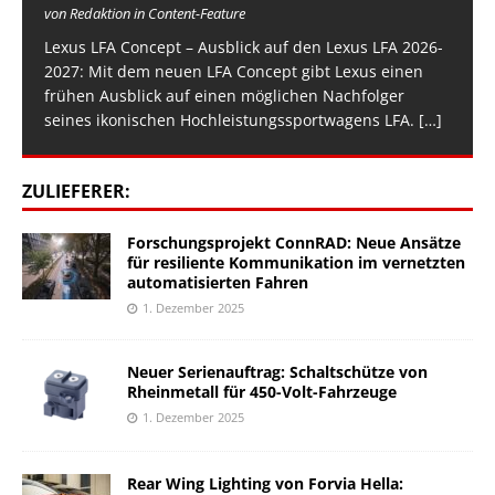
von Redaktion in Content-Feature
Lexus LFA Concept – Ausblick auf den Lexus LFA 2026-
2027: Mit dem neuen LFA Concept gibt Lexus einen
frühen Ausblick auf einen möglichen Nachfolger
seines ikonischen Hochleistungssportwagens LFA.
[…]
ZULIEFERER:
Forschungsprojekt ConnRAD: Neue Ansätze
für resiliente Kommunikation im vernetzten
automatisierten Fahren
1. Dezember 2025
Neuer Serienauftrag: Schaltschütze von
Rheinmetall für 450-Volt-Fahrzeuge
1. Dezember 2025
Rear Wing Lighting von Forvia Hella: