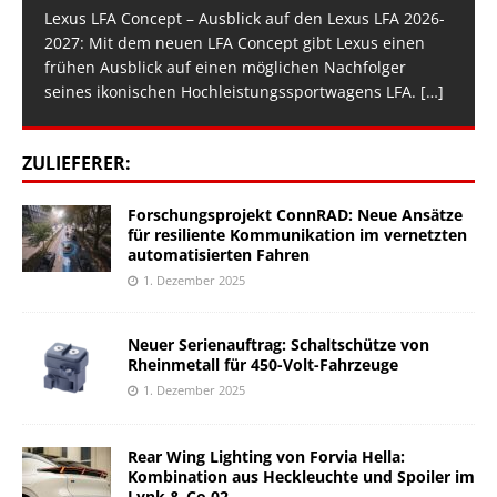
Lexus LFA Concept – Ausblick auf den Lexus LFA 2026-
2027: Mit dem neuen LFA Concept gibt Lexus einen
frühen Ausblick auf einen möglichen Nachfolger
seines ikonischen Hochleistungssportwagens LFA.
[…]
ZULIEFERER:
Forschungsprojekt ConnRAD: Neue Ansätze
für resiliente Kommunikation im vernetzten
automatisierten Fahren
1. Dezember 2025
Neuer Serienauftrag: Schaltschütze von
Rheinmetall für 450-Volt-Fahrzeuge
1. Dezember 2025
Rear Wing Lighting von Forvia Hella:
Kombination aus Heckleuchte und Spoiler im
Lynk & Co 02