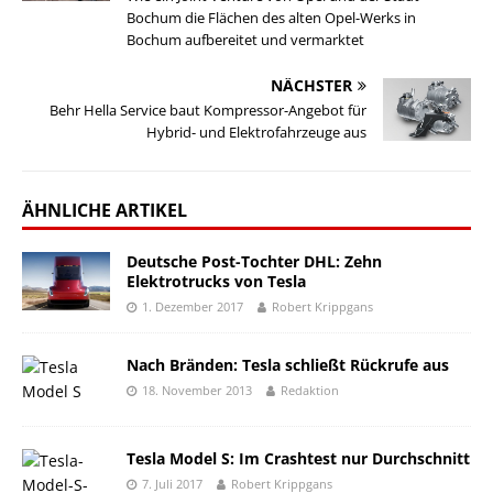
Bochum die Flächen des alten Opel-Werks in
Bochum aufbereitet und vermarktet
NÄCHSTER
Behr Hella Service baut Kompressor-Angebot für
Hybrid- und Elektrofahrzeuge aus
ÄHNLICHE ARTIKEL
Deutsche Post-Tochter DHL: Zehn
Elektrotrucks von Tesla
1. Dezember 2017
Robert Krippgans
Nach Bränden: Tesla schließt Rückrufe aus
18. November 2013
Redaktion
Tesla Model S: Im Crashtest nur Durchschnitt
7. Juli 2017
Robert Krippgans