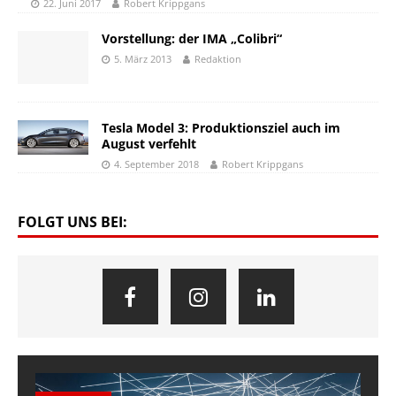
22. Juni 2017
Robert Krippgans
Vorstellung: der IMA „Colibri“
5. März 2013
Redaktion
Tesla Model 3: Produktionsziel auch im
August verfehlt
4. September 2018
Robert Krippgans
FOLGT UNS BEI: