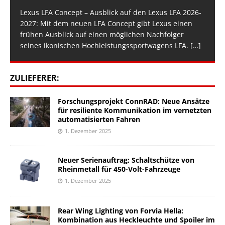
Lexus LFA Concept – Ausblick auf den Lexus LFA 2026-
2027: Mit dem neuen LFA Concept gibt Lexus einen
frühen Ausblick auf einen möglichen Nachfolger
seines ikonischen Hochleistungssportwagens LFA.
[…]
ZULIEFERER:
Forschungsprojekt ConnRAD: Neue Ansätze
für resiliente Kommunikation im vernetzten
automatisierten Fahren
1. Dezember 2025
Neuer Serienauftrag: Schaltschütze von
Rheinmetall für 450-Volt-Fahrzeuge
1. Dezember 2025
Rear Wing Lighting von Forvia Hella:
Kombination aus Heckleuchte und Spoiler im