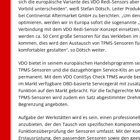
sich die europäische Variante des VDO Redi-Sensors abe
Vorbild unterscheiden“, weiß Stefan Dötsch, Leiter Prod
bei Continental Aftermarket GmbH zu berichten. „Um den 
optimieren, werden wir in Europa sofort die sogenannte „I
Verbindung mit dem VDO Redi-Sensor-Konzept einsetzen. 
werden ca. 50 Cent große Sensoren für das Verkleben im
kommen, dies wird den Austausch von TPMS-Sensoren fü
komfortabler gestalten“, so Dötsch weiter.
VDO bietet in seinem europäischen Handelsprogramm sei
TPMS-Sensoren und die dazugehörigen Service-Kits an u
permanent. Mit dem VDO ContiSys Check TPMS wurde bere
im Markt verfügbare OBD-basierte Servicegerät mit zusät
Funktion auf den Markt gebracht. Für die fachgerechte M
TPMS-Sensoren wird zudem ein Satz abgestimmter Dreh
Begrenzung angeboten.
Aufgabe der Werkstätten wird es sein, einen professionel
anzubieten, der den Tausch von spezifischen Komponent
Funktionsüberprüfung der Sensoren umfasst. Mit der Ko
Erstausrüstung, den passenden Sensoren sowie den gee