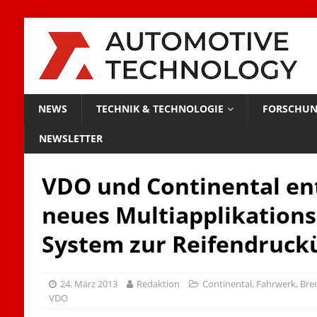
NEWS
TECHNIK & TECHNOLOGIE
FORSCHUN
NEWSLETTER
VDO und Continental en
neues Multiapplikations
System zur Reifendruc
24. März 2013
Redaktion
Continental
,
Fahrwerk, Bre
VDO