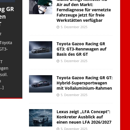
Air auf den Markt:
ng GR
Ferndiagnose für vernetzte
Fahrzeuge jetzt für freie
en
Werkstätten verfügbar
T
5. Dezember 2025
t
Toyota
Toyota Gazoo Racing GR
GT3: GT3-Rennwagen auf
GT3-
Basis des GR GT
5. Dezember 2025
GT
ngen
soll.
Toyota Gazoo Racing GR GT:
n
Hybrid-Supersportwagen
..]
mit Vollaluminium-Rahmen
5. Dezember 2025
Lexus zeigt „LFA Concept“:
Konkreter Ausblick auf
einen neuen LFA 2026/2027
5. Dezember 2025