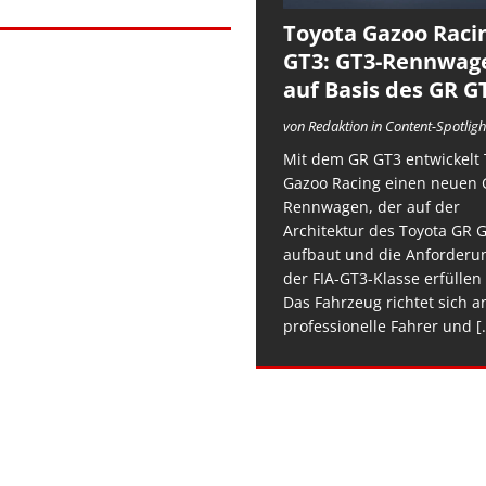
Toyota Gazoo Raci
GT3: GT3-Rennwag
auf Basis des GR G
von Redaktion in Content-Spotligh
Mit dem GR GT3 entwickelt 
Gazoo Racing einen neuen 
Rennwagen, der auf der
Architektur des Toyota GR 
aufbaut und die Anforderu
der FIA-GT3-Klasse erfüllen 
Das Fahrzeug richtet sich a
professionelle Fahrer und
[.