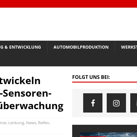
G & ENTWICKLUNG
AUTOMOBILPRODUKTION
WERKS
twickeln
FOLGT UNS BEI:
-Sensoren-
küberwachung
mse, Lenkung
,
News
,
Reifen
,