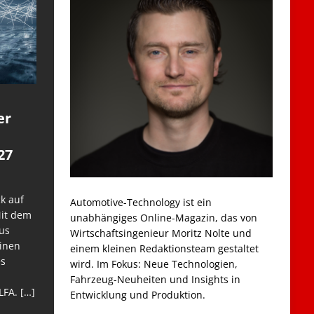
er
27
k auf
Automotive-Technology ist ein
Mit dem
unabhängiges Online-Magazin, das von
us
Wirtschaftsingenieur Moritz Nolte und
einen
einem kleinen Redaktionsteam gestaltet
es
wird. Im Fokus: Neue Technologien,
Fahrzeug-Neuheiten und Insights in
LFA.
[…]
Entwicklung und Produktion.