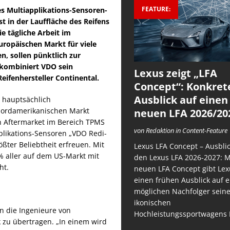
FEATURE:
es Multiapplikations-Sensoren-
 in der Lauffläche des Reifens
ie tägliche Arbeit im
uropäischen Markt für viele
, sollen pünktlich zur
kombiniert VDO sein
Lexus zeigt „LFA
ifenhersteller Continental.
Concept“: Konkret
Ausblick auf einen
 hauptsächlich
 nordamerikanischen Markt
neuen LFA 2026/20
en Aftermarket im Bereich TPMS
von Redaktion in Content-Feature
pplikations-Sensoren „VDO Redi-
ößter Beliebtheit erfreuen. Mit
Lexus LFA Concept – Ausblic
% aller auf dem US-Markt mit
den Lexus LFA 2026-2027: 
ht.
neuen LFA Concept gibt Lex
einen frühen Ausblick auf 
möglichen Nachfolger sein
ikonischen
n die Ingenieure von
Hochleistungssportwagens 
 zu übertragen. „In einem wird