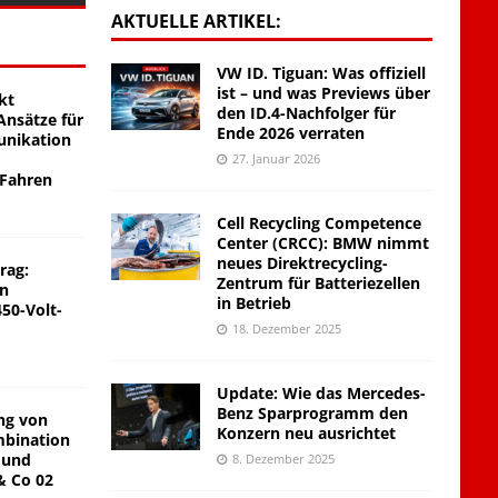
AKTUELLE ARTIKEL:
VW ID. Tiguan: Was offiziell
ist – und was Previews über
kt
den ID.4-Nachfolger für
nsätze für
Ende 2026 verraten
unikation
27. Januar 2026
 Fahren
Cell Recycling Competence
Center (CRCC): BMW nimmt
neues Direktrecycling-
rag:
Zentrum für Batteriezellen
on
in Betrieb
450-Volt-
18. Dezember 2025
Update: Wie das Mercedes-
Benz Sparprogramm den
ng von
Konzern neu ausrichtet
mbination
 und
8. Dezember 2025
& Co 02