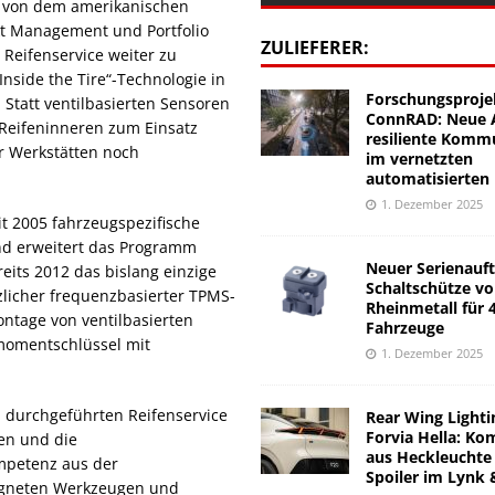
r von dem amerikanischen
ukt Management und Portfolio
ZULIEFERER:
Reifenservice weiter zu
nside the Tire“-Technologie in
Forschungsproje
Statt ventilbasierten Sensoren
ConnRAD: Neue A
 Reifeninneren zum Einsatz
resiliente Komm
r Werkstätten noch
im vernetzten
automatisierten
1. Dezember 2025
t 2005 fahrzeugspezifische
nd erweitert das Programm
Neuer Serienauft
its 2012 das bislang einzige
Schaltschütze v
zlicher frequenzbasierter TPMS-
Rheinmetall für 
ontage von ventilbasierten
Fahrzeuge
momentschlüssel mit
1. Dezember 2025
l durchgeführten Reifenservice
Rear Wing Lighti
Forvia Hella: Ko
en und die
aus Heckleuchte
mpetenz aus der
Spoiler im Lynk 
igneten Werkzeugen und