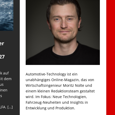
er
27
k auf
Automotive-Technology ist ein
Mit dem
unabhängiges Online-Magazin, das von
us
Wirtschaftsingenieur Moritz Nolte und
einen
einem kleinen Redaktionsteam gestaltet
es
wird. Im Fokus: Neue Technologien,
Fahrzeug-Neuheiten und Insights in
LFA.
[…]
Entwicklung und Produktion.