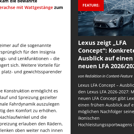
 kam die bewährte
FEATURE:
erachse mit Wattgestänge
zum
Lexus zeigt „LFA
heimer auf die sogenannte
Concept“: Konkret
sprünglich für den Insignia
Ausblick auf einen
ngs- und Lenkfunktionen – die
neuen LFA 2026/20
ert sich. Weitere Vorteile für
el platz- und gewichtssparender
von Redaktion in Content-Feature
Lexus LFA Concept – Ausblic
e Konstruktion ermöglicht es
den Lexus LFA 2026-2027: 
auf und Spreizung gezielter
neuen LFA Concept gibt Lex
imale Fahrdynamik auszulegen
einen frühen Ausblick auf 
itig den Komfort zu erhöhen.
möglichen Nachfolger sein
Nachlaufwinkel und die
ikonischen
Spreizung erlauben den Rädern,
Hochleistungssportwagens 
nlenken oben weiter nach innen