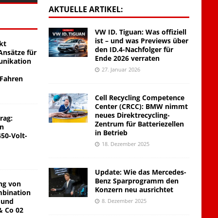
AKTUELLE ARTIKEL:
VW ID. Tiguan: Was offiziell
ist – und was Previews über
kt
den ID.4-Nachfolger für
nsätze für
Ende 2026 verraten
unikation
27. Januar 2026
 Fahren
Cell Recycling Competence
Center (CRCC): BMW nimmt
neues Direktrecycling-
rag:
Zentrum für Batteriezellen
on
in Betrieb
450-Volt-
18. Dezember 2025
Update: Wie das Mercedes-
Benz Sparprogramm den
ng von
Konzern neu ausrichtet
mbination
 und
8. Dezember 2025
& Co 02