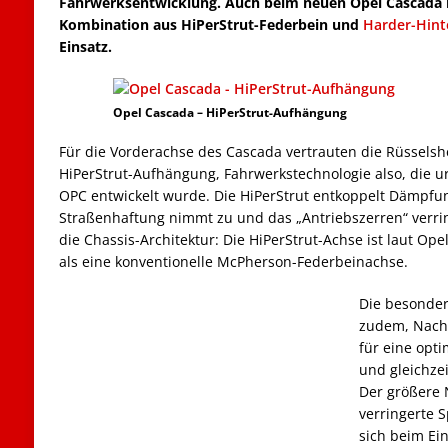
Fahrwerksentwicklung. Auch beim neuen Opel Cascada
Kombination aus HiPerStrut-Federbein und
Harder-Hint
Einsatz.
Opel Cascada – HiPerStrut-Aufhängung
Für die Vorderachse des Cascada vertrauten die Rüssels
HiPerStrut-Aufhängung, Fahrwerkstechnologie also, die ur
OPC entwickelt wurde. Die HiPerStrut entkoppelt Dämpfu
Straßenhaftung nimmt zu und das „Antriebszerren“ verring
die Chassis-Architektur: Die HiPerStrut-Achse ist laut Op
als eine konventionelle McPherson-Federbeinachse.
Die besonder
zudem, Nachl
für eine opt
und gleichze
Der größere 
verringerte 
sich beim Ei