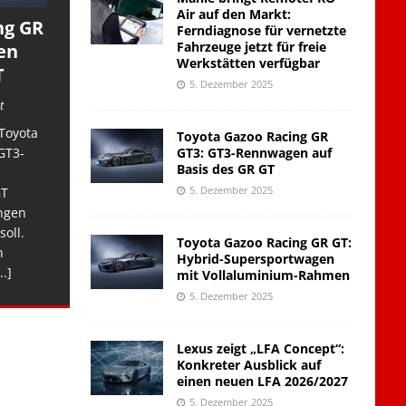
Air auf den Markt:
ng GR
Ferndiagnose für vernetzte
Fahrzeuge jetzt für freie
en
Werkstätten verfügbar
T
5. Dezember 2025
t
Toyota
Toyota Gazoo Racing GR
GT3: GT3-Rennwagen auf
GT3-
Basis des GR GT
5. Dezember 2025
GT
ngen
soll.
Toyota Gazoo Racing GR GT:
n
Hybrid-Supersportwagen
..]
mit Vollaluminium-Rahmen
5. Dezember 2025
Lexus zeigt „LFA Concept“:
Konkreter Ausblick auf
einen neuen LFA 2026/2027
5. Dezember 2025