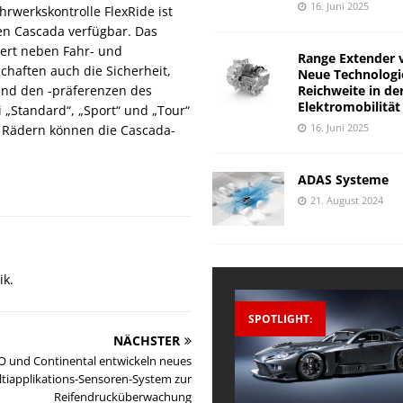
16. Juni 2025
hrwerkskontrolle FlexRide ist
den Cascada verfügbar. Das
ert neben Fahr- und
Range Extender 
chaften auch die Sicherheit,
Neue Technologi
Reichweite in de
 und den -präferenzen des
Elektromobilität
 „Standard“, „Sport“ und „Tour“
16. Juni 2025
n Rädern können die Cascada-
ADAS Systeme
21. August 2024
ik.
SPOTLIGHT:
NÄCHSTER
 und Continental entwickeln neues
tiapplikations-Sensoren-System zur
Reifendrucküberwachung