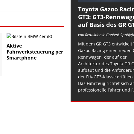
Toyota Gazoo Raci
GT3: GT3-Rennwag
auf Basis des GR G
von Redaktion in Content-Spotligh
Mit dem GR GT3 entwickelt 
Aktive
Gazoo Racing einen neuen 
Fahrwerksteuerung per
Rennwagen, der auf der
Smartphone
Architektur des Toyota GR 
aufbaut und die Anforderu
der FIA-GT3-Klasse erfüllen 
Das Fahrzeug richtet sich a
professionelle Fahrer und
[.