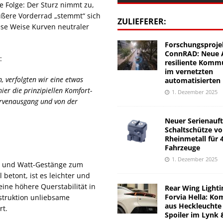
e Folge: Der Sturz nimmt zu,
ßere Vorderrad „stemmt“ sich
ZULIEFERER:
ese Weise Kurven neutraler
Forschungsproje
ConnRAD: Neue A
:
resiliente Komm
im vernetzten
 verfolgten wir eine etwas
automatisierten
er die prinzipiellen Komfort-
1. Dezember 2025
urvenausgang und von der
Neuer Serienauft
Schaltschütze v
Rheinmetall für 
Fahrzeuge
1. Dezember 2025
e und Watt-Gestänge zum
l betont, ist es leichter und
ine höhere Querstabilität in
Rear Wing Lighti
Forvia Hella: Ko
struktion unliebsame
aus Heckleuchte
rt.
Spoiler im Lynk 