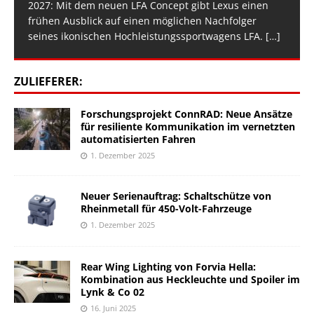
2027: Mit dem neuen LFA Concept gibt Lexus einen
frühen Ausblick auf einen möglichen Nachfolger
seines ikonischen Hochleistungssportwagens LFA.
[…]
ZULIEFERER:
Forschungsprojekt ConnRAD: Neue Ansätze
für resiliente Kommunikation im vernetzten
automatisierten Fahren
1. Dezember 2025
Neuer Serienauftrag: Schaltschütze von
Rheinmetall für 450-Volt-Fahrzeuge
1. Dezember 2025
Rear Wing Lighting von Forvia Hella:
Kombination aus Heckleuchte und Spoiler im
Lynk & Co 02
16. Juni 2025