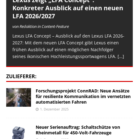
Konkreter Ausblick auf einen neuen
LFA 2026/2027
von Redaktion in Content-Feature
Lexus LFA Concept – Ausblick auf den Lexus LFA 2026-
2027: Mit dem neuen LFA Concept gibt Lexus einen
frühen Ausblick auf einen möglichen Nachfolger
seines ikonischen Hochleistungssportwagens LFA.
[…]
ZULIEFERER:
Forschungsprojekt ConnRAD: Neue Ansätze
für resiliente Kommunikation im vernetzten
automatisierten Fahren
1. Dezember 2025
Neuer Serienauftrag: Schaltschütze von
Rheinmetall für 450-Volt-Fahrzeuge