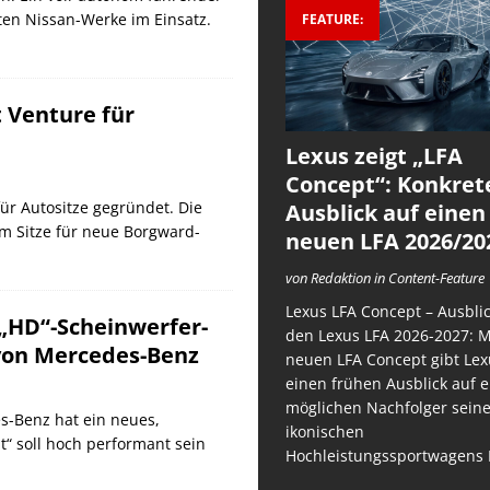
ßten Nissan-Werke im Einsatz.
FEATURE:
 Venture für
Lexus zeigt „LFA
Concept“: Konkret
ür Autositze gegründet. Die
Ausblick auf einen
m Sitze für neue Borgward-
neuen LFA 2026/20
von Redaktion in Content-Feature
Lexus LFA Concept – Ausblic
: „HD“-Scheinwerfer-
den Lexus LFA 2026-2027: 
von Mercedes-Benz
neuen LFA Concept gibt Lex
einen frühen Ausblick auf 
möglichen Nachfolger sein
s-Benz hat ein neues,
ikonischen
ht“ soll hoch performant sein
Hochleistungssportwagens 
]