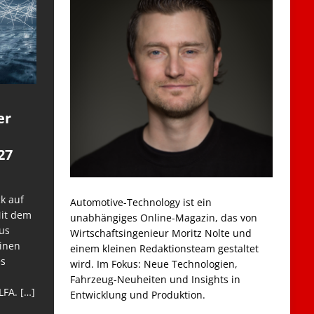
er
27
k auf
Automotive-Technology ist ein
Mit dem
unabhängiges Online-Magazin, das von
us
Wirtschaftsingenieur Moritz Nolte und
einen
einem kleinen Redaktionsteam gestaltet
es
wird. Im Fokus: Neue Technologien,
Fahrzeug-Neuheiten und Insights in
LFA.
[…]
Entwicklung und Produktion.