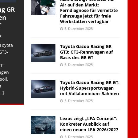
Air auf den Markt:
ng GR
Ferndiagnose für vernetzte
Fahrzeuge jetzt für freie
en
Werkstätten verfügbar
T
5. Dezember 2025
t
Toyota
Toyota Gazoo Racing GR
GT3: GT3-Rennwagen auf
GT3-
Basis des GR GT
5. Dezember 2025
GT
ngen
soll.
Toyota Gazoo Racing GR GT:
n
Hybrid-Supersportwagen
..]
mit Vollaluminium-Rahmen
5. Dezember 2025
Lexus zeigt „LFA Concept“:
Konkreter Ausblick auf
einen neuen LFA 2026/2027
5. Dezember 2025