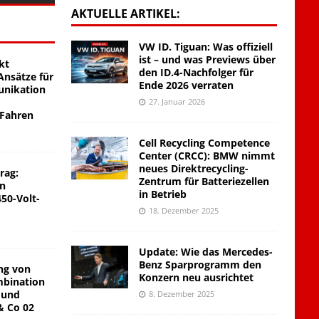
AKTUELLE ARTIKEL:
VW ID. Tiguan: Was offiziell
ist – und was Previews über
kt
den ID.4-Nachfolger für
nsätze für
Ende 2026 verraten
unikation
27. Januar 2026
 Fahren
Cell Recycling Competence
Center (CRCC): BMW nimmt
neues Direktrecycling-
rag:
Zentrum für Batteriezellen
on
in Betrieb
450-Volt-
18. Dezember 2025
Update: Wie das Mercedes-
Benz Sparprogramm den
ng von
Konzern neu ausrichtet
mbination
 und
8. Dezember 2025
& Co 02