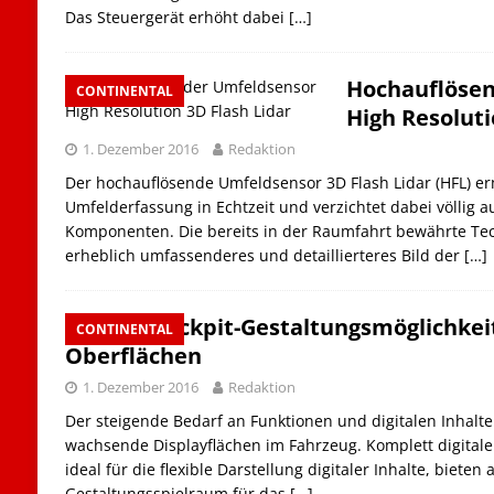
Das Steuergerät erhöht dabei
[…]
Hochauflöse
CONTINENTAL
High Resoluti
1. Dezember 2016
Redaktion
Der hochauflösende Umfeldsensor 3D Flash Lidar (HFL) er
Umfelderfassung in Echtzeit und verzichtet dabei völlig
Komponenten. Die bereits in der Raumfahrt bewährte Tec
erheblich umfassenderes und detaillierteres Bild der
[…]
Neue Cockpit-Gestaltungsmöglichkeit
CONTINENTAL
Oberflächen
1. Dezember 2016
Redaktion
Der steigende Bedarf an Funktionen und digitalen Inhalte
wachsende Displayflächen im Fahrzeug. Komplett digital
ideal für die flexible Darstellung digitaler Inhalte, bieten
Gestaltungsspielraum für das
[…]