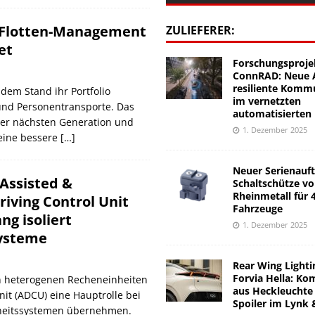
s Flotten-Management
ZULIEFERER:
et
Forschungsproje
ConnRAD: Neue A
resiliente Komm
 dem Stand ihr Portfolio
im vernetzten
und Personentransporte. Das
automatisierten
der nächsten Generation und
1. Dezember 2025
 eine bessere
[…]
Neuer Serienauft
Assisted &
Schaltschütze v
Rheinmetall für 
iving Control Unit
Fahrzeuge
ng isoliert
1. Dezember 2025
ysteme
Rear Wing Lighti
Forvia Hella: Ko
n heterogenen Recheneinheiten
aus Heckleuchte
nit (ADCU) eine Hauptrolle bei
Spoiler im Lynk 
rheitssystemen übernehmen.