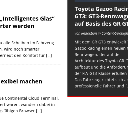
Toyota Gazoo Raci
GT3: GT3-Rennwag
„Intelligentes Glas“
auf Basis des GR G
arter werden
von Redaktion in Content-Spotligh
Mit dem GR GT3 entwickelt 
zu alle Scheiben im Fahrzeug
Gazoo Racing einen neuen 
n, wird noch smarter:
Rennwagen, der auf der
 erneut den Komfort für
[…]
Architektur des Toyota GR 
aufbaut und die Anforderu
der FIA-GT3-Klasse erfüllen 
Das Fahrzeug richtet sich a
flexibel machen
professionelle Fahrer und
[.
ue Continental Cloud Terminal.
iert waren, wandern dabei in
ngsfähigen Browser
[…]