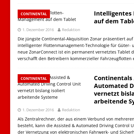
Intelligente
CONTINENTAL
auf dem Tabl
1. Dezember 2016
Redaktion
Die jüngste Continental-Akquisition Zonar präsentiert auf
intelligenter Flottenmanagement-Technologie für Güter- 
neue ZonarConnect ist ein permanent vernetztes Tablet 
verschafft den Betreibern kommerzieller Fahrzeugflotten
Continentals 
CONTINENTAL
Automated Dr
vernetzt bisla
arbeitende S
1. Dezember 2016
Redaktion
Als Zentralrechner, der aus einem Verbund von mehrere
besteht, kann die Assisted & Automated Driving Control U
der Vernetzung von elektronischen Fahrwerk- und Siche