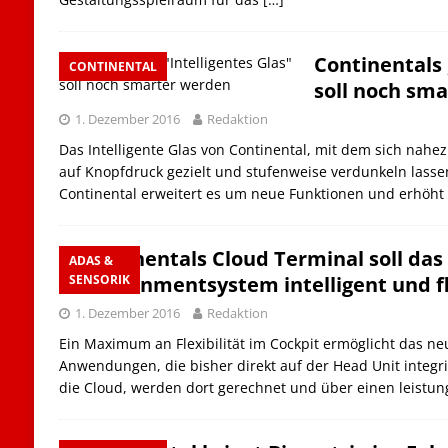
Continentals 
CONTINENTAL
soll noch sm
1. Dezember 2016
Redaktion
Das Intelligente Glas von Continental, mit dem sich nahe
auf Knopfdruck gezielt und stufenweise verdunkeln lasse
Continental erweitert es um neue Funktionen und erhöht
Continentals Cloud Terminal soll das
ADAS &
Entertainmentsystem intelligent und 
SENSORIK
1. Dezember 2016
Redaktion
Ein Maximum an Flexibilität im Cockpit ermöglicht das ne
Anwendungen, die bisher direkt auf der Head Unit integr
die Cloud, werden dort gerechnet und über einen leistu