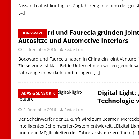
Nissan Leaf ist künftig als Zugfahrzeug in einem der grö
[…]
Borgward und Faurecia gründen Joint
BORGWARD
Autositze und Automotive Interiors
2. Dezember 2016
Redaktion
Borgward und Faurecia haben in China ein Joint Venture f
Zielsetzung ist klar: Beide Unternehmen wollen gemeinsa
Fahrzeuge entwickeln und fertigen.
[…]
Digital Light
ADAS & SENSORIK
Technologie 
2. Dezember 2016
Redaktion
Der Scheinwerfer der Zukunft wird zum Beamer: Mercede
intelligentes Scheinwerfer-System entwickelt. „Digital Lig
und neue Möglichkeiten der Fahrerassistenz eröffnen.
[…