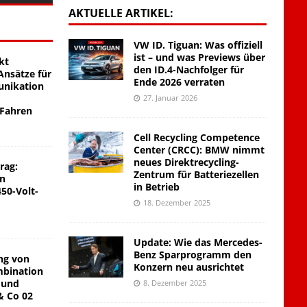
AKTUELLE ARTIKEL:
VW ID. Tiguan: Was offiziell
ist – und was Previews über
kt
den ID.4-Nachfolger für
nsätze für
Ende 2026 verraten
unikation
27. Januar 2026
 Fahren
Cell Recycling Competence
Center (CRCC): BMW nimmt
neues Direktrecycling-
rag:
Zentrum für Batteriezellen
on
in Betrieb
450-Volt-
18. Dezember 2025
Update: Wie das Mercedes-
Benz Sparprogramm den
ng von
Konzern neu ausrichtet
mbination
 und
8. Dezember 2025
& Co 02