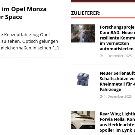
e im Opel Monza
ZULIEFERER:
r Space
Forschungsproje
ConnRAD: Neue A
lte Konzeptfahrzeug Opel
resiliente Komm
 zu sehen. Optisch gelungen
im vernetzten
n gleichermaßen in seinen
[…]
automatisierten
1. Dezember 2025
Neuer Serienauft
Schaltschütze v
Rheinmetall für 
Fahrzeuge
1. Dezember 2025
Rear Wing Lighti
Forvia Hella: Ko
aus Heckleuchte
Spoiler im Lynk 