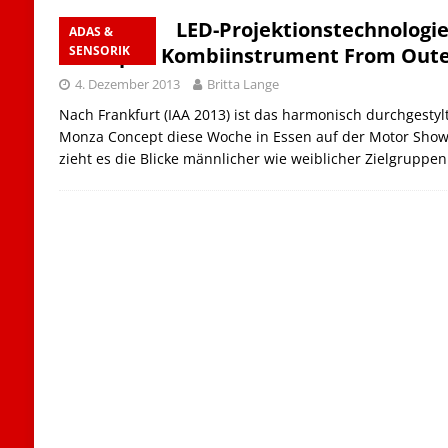
LED-Projektionstechnologi
ADAS &
Concept – Kombiinstrument From Oute
SENSORIK
4. Dezember 2013
Britta Lange
Nach Frankfurt (IAA 2013) ist das harmonisch durchgesty
Monza Concept diese Woche in Essen auf der Motor Show
zieht es die Blicke männlicher wie weiblicher Zielgruppe