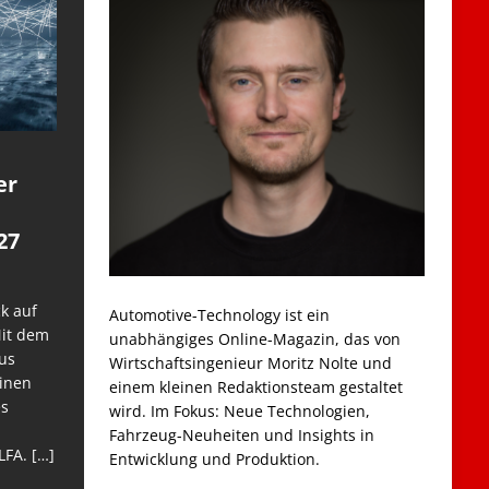
er
27
k auf
Automotive-Technology ist ein
Mit dem
unabhängiges Online-Magazin, das von
us
Wirtschaftsingenieur Moritz Nolte und
einen
einem kleinen Redaktionsteam gestaltet
es
wird. Im Fokus: Neue Technologien,
Fahrzeug-Neuheiten und Insights in
LFA.
[…]
Entwicklung und Produktion.