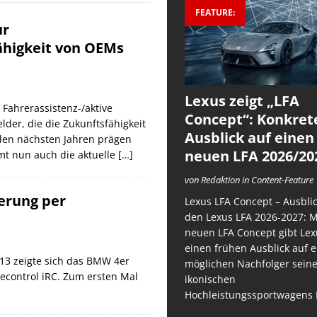
FEATURE:
ur
ähigkeit von OEMs
Lexus zeigt „LFA
 Fahrerassistenz-/aktive
Concept“: Konkret
lder, die die Zukunftsfähigkeit
Ausblick auf einen
 den nächsten Jahren prägen
neuen LFA 2026/20
t nun auch die aktuelle
[…]
von Redaktion in Content-Feature
erung per
Lexus LFA Concept – Ausblic
den Lexus LFA 2026-2027: 
neuen LFA Concept gibt Lex
einen frühen Ausblick auf 
13 zeigte sich das BMW 4er
möglichen Nachfolger sein
econtrol iRC. Zum ersten Mal
ikonischen
Hochleistungssportwagens 