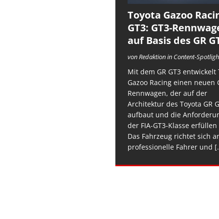
Toyota Gazoo Raci
GT3: GT3-Rennwag
auf Basis des GR G
von Redaktion in Content-Spotligh
Mit dem GR GT3 entwickelt 
Gazoo Racing einen neuen 
Rennwagen, der auf der
Architektur des Toyota GR 
aufbaut und die Anforderu
der FIA-GT3-Klasse erfüllen 
Das Fahrzeug richtet sich a
professionelle Fahrer und
[.