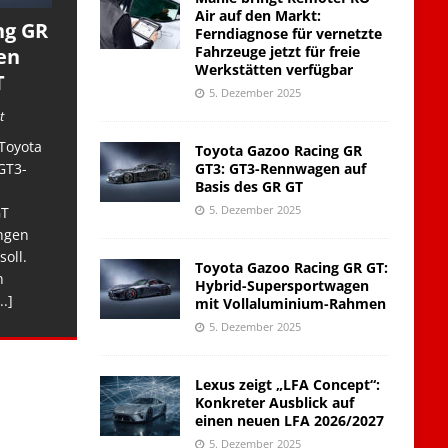
Air auf den Markt:
ng GR
Ferndiagnose für vernetzte
Fahrzeuge jetzt für freie
en
Werkstätten verfügbar
T
5. Dezember 2025
t
Toyota
Toyota Gazoo Racing GR
GT3: GT3-Rennwagen auf
GT3-
Basis des GR GT
5. Dezember 2025
GT
ngen
soll.
Toyota Gazoo Racing GR GT:
n
Hybrid-Supersportwagen
..]
mit Vollaluminium-Rahmen
5. Dezember 2025
Lexus zeigt „LFA Concept“:
Konkreter Ausblick auf
einen neuen LFA 2026/2027
5. Dezember 2025