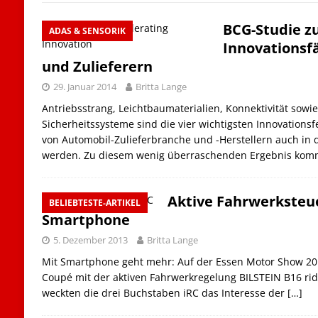
BCG-Studie z
ADAS & SENSORIK
Innovationsf
und Zulieferern
29. Januar 2014
Britta Lange
Antriebsstrang, Leichtbaumaterialien, Konnektivität sowie
Sicherheitssysteme sind die vier wichtigsten Innovationsfe
von Automobil-Zulieferbranche und -Herstellern auch in
werden. Zu diesem wenig überraschenden Ergebnis komm
Aktive Fahrwerksteu
BELIEBTESTE-ARTIKEL
Smartphone
5. Dezember 2013
Britta Lange
Mit Smartphone geht mehr: Auf der Essen Motor Show 20
Coupé mit der aktiven Fahrwerkregelung BILSTEIN B16 rid
weckten die drei Buchstaben iRC das Interesse der
[…]