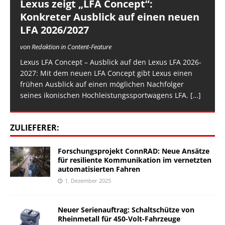
Lexus zeigt „LFA Concept“:
Konkreter Ausblick auf einen neuen
LFA 2026/2027
von Redaktion in Content-Feature
Lexus LFA Concept – Ausblick auf den Lexus LFA 2026-
2027: Mit dem neuen LFA Concept gibt Lexus einen
frühen Ausblick auf einen möglichen Nachfolger
seines ikonischen Hochleistungssportwagens LFA.
[…]
ZULIEFERER:
Forschungsprojekt ConnRAD: Neue Ansätze
für resiliente Kommunikation im vernetzten
automatisierten Fahren
1. Dezember 2025
Neuer Serienauftrag: Schaltschütze von
Rheinmetall für 450-Volt-Fahrzeuge