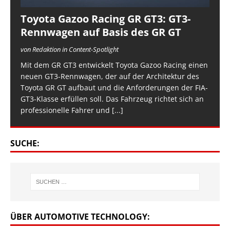
Toyota Gazoo Racing GR GT3: GT3-
Rennwagen auf Basis des GR GT
von Redaktion in Content-Spotlight
Mit dem GR GT3 entwickelt Toyota Gazoo Racing einen
neuen GT3-Rennwagen, der auf der Architektur des
Toyota GR GT aufbaut und die Anforderungen der FIA-
GT3-Klasse erfüllen soll. Das Fahrzeug richtet sich an
professionelle Fahrer und
[...]
SUCHE:
ÜBER AUTOMOTIVE TECHNOLOGY: