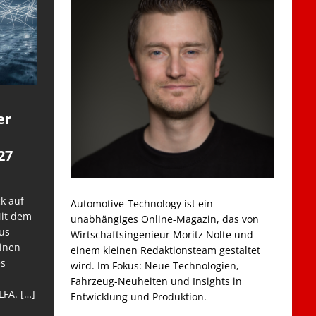
er
27
k auf
Automotive-Technology ist ein
Mit dem
unabhängiges Online-Magazin, das von
us
Wirtschaftsingenieur Moritz Nolte und
einen
einem kleinen Redaktionsteam gestaltet
es
wird. Im Fokus: Neue Technologien,
Fahrzeug-Neuheiten und Insights in
LFA.
[…]
Entwicklung und Produktion.