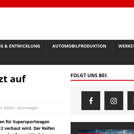
G & ENTWICKLUNG
AUTOMOBILPRODUKTION
WERKS
zt auf
FOLGT UNS BEI:
s
,
Reifen
,
Sportwagen
fen für Supersportwagen
12 verbaut wird. Der Reifen