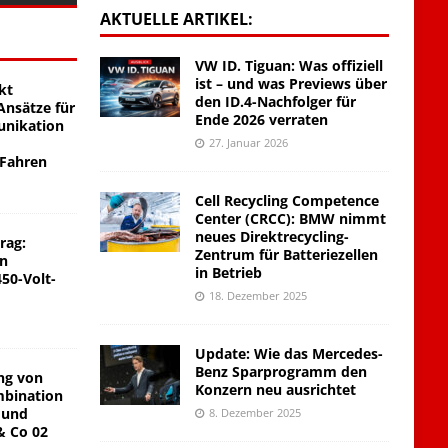
AKTUELLE ARTIKEL:
VW ID. Tiguan: Was offiziell
ist – und was Previews über
kt
den ID.4-Nachfolger für
nsätze für
Ende 2026 verraten
unikation
27. Januar 2026
 Fahren
Cell Recycling Competence
Center (CRCC): BMW nimmt
neues Direktrecycling-
rag:
Zentrum für Batteriezellen
on
in Betrieb
450-Volt-
18. Dezember 2025
Update: Wie das Mercedes-
Benz Sparprogramm den
ng von
Konzern neu ausrichtet
mbination
 und
8. Dezember 2025
& Co 02