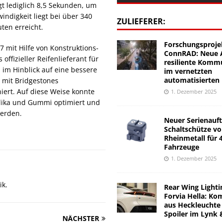
gt lediglich 8,5 Sekunden, um
ndigkeit liegt bei über 340
ZULIEFERER:
ten erreicht.
Forschungsproje
 mit Hilfe von Konstruktions-
ConnRAD: Neue A
offizieller Reifenlieferant für
resiliente Komm
im Hinblick auf eine bessere
im vernetzten
automatisierten
n mit Bridgestones
ert. Auf diese Weise konnte
1. Dezember 2025
ilika und Gummi optimiert und
werden.
Neuer Serienauft
Schaltschütze v
Rheinmetall für 
Fahrzeuge
1. Dezember 2025
ik.
Rear Wing Lighti
Forvia Hella: Ko
aus Heckleuchte
Spoiler im Lynk 
NÄCHSTER