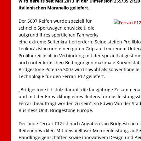
wird bereits seit Mai 2013 in der Dimension 255/35 ZR20
italienischen Maranello geliefert.
Der S007 Reifen wurde speziell für
schnelle Sportwagen entwickelt, die
aufgrund ihres sportlichen Fahrwerks
eine extreme Seitenkraft erfordern. Seine steifen Profilbl
Lenkpräzision und einen guten Grip auf trockenem Unterg
Profilbereichsoll in Verbindung mit der speziell abgesti
auch unter kritischen Bedingungen maximale Kurvenstabil
Bridgestone Potenza S007 wird sowohl als konventioneller 
Technologie für den Ferrari F12 geliefert.
„Bridgestone ist stolz darauf, die langjährige Zusammenar
und mit der Entwicklung eines Reifens für das leistungss
Ferrari beauftragt worden zu sein”, so Edwin Van der Sta
Business Unit, Bridgestone Europe.
Der neue Ferrari F12 ist nach Angaben von Bridgestone e
Reifenentwickler. Mit beispielloser Motorenleistung, au
Handlingeigenschaften sowie innovativem Design und Aer