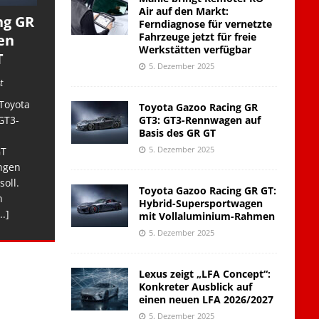
Air auf den Markt:
ng GR
Ferndiagnose für vernetzte
Fahrzeuge jetzt für freie
en
Werkstätten verfügbar
T
5. Dezember 2025
t
Toyota
Toyota Gazoo Racing GR
GT3: GT3-Rennwagen auf
GT3-
Basis des GR GT
5. Dezember 2025
GT
ngen
soll.
Toyota Gazoo Racing GR GT:
n
Hybrid-Supersportwagen
..]
mit Vollaluminium-Rahmen
5. Dezember 2025
Lexus zeigt „LFA Concept“:
Konkreter Ausblick auf
einen neuen LFA 2026/2027
5. Dezember 2025