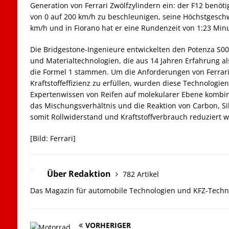
Generation von Ferrari Zwölfzylindern ein: der F12 benöti
von 0 auf 200 km/h zu beschleunigen, seine Höchstgeschwi
km/h und in Fiorano hat er eine Rundenzeit von 1:23 Minu
Die Bridgestone-Ingenieure entwickelten den Potenza S007
und Materialtechnologien, die aus 14 Jahren Erfahrung als 
die Formel 1 stammen. Um die Anforderungen von Ferrari 
Kraftstoffeffizienz zu erfüllen, wurden diese Technologie
Expertenwissen von Reifen auf molekularer Ebene kombini
das Mischungsverhältnis und die Reaktion von Carbon, S
somit Rollwiderstand und Kraftstoffverbrauch reduziert 
[Bild: Ferrari]
Über Redaktion
782 Artikel
Das Magazin für automobile Technologien und KFZ-Techn
VORHERIGER