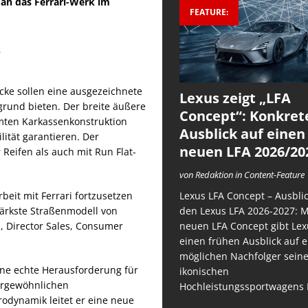
 an das Ferrari-Werk im
FEATURE:
öcke sollen eine ausgezeichnete
Lexus zeigt „LFA
rund bieten. Der breite äußere
Concept“: Konkret
mmten Karkassenkonstruktion
Ausblick auf einen
ität garantieren. Der
neuen LFA 2026/20
Reifen als auch mit Run Flat-
von Redaktion in Content-Feature
Lexus LFA Concept – Ausblic
beit mit Ferrari fortzusetzen
den Lexus LFA 2026-2027: 
tärkste Straßenmodell von
neuen LFA Concept gibt Lex
d, Director Sales, Consumer
einen frühen Ausblick auf 
möglichen Nachfolger sein
ine echte Herausforderung für
ikonischen
ßergewöhnlichen
Hochleistungssportwagens 
odynamik leitet er eine neue