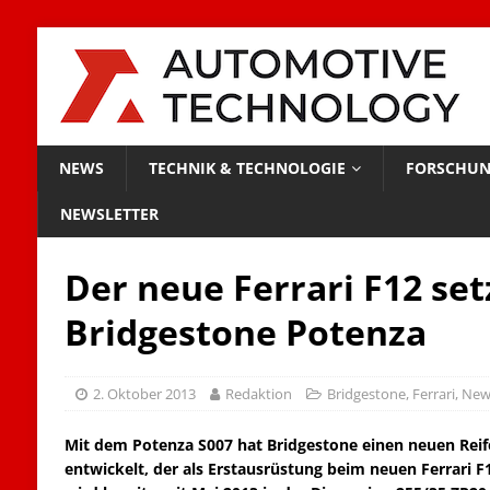
NEWS
TECHNIK & TECHNOLOGIE
FORSCHUN
NEWSLETTER
Der neue Ferrari F12 set
Bridgestone Potenza
2. Oktober 2013
Redaktion
Bridgestone
,
Ferrari
,
New
Mit dem Potenza S007 hat Bridgestone einen neuen Rei
entwickelt, der als Erstausrüstung beim neuen Ferrari F