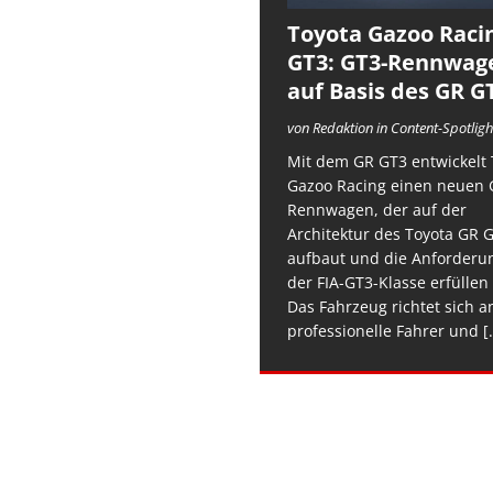
Toyota Gazoo Raci
GT3: GT3-Rennwag
auf Basis des GR G
von Redaktion in Content-Spotligh
Mit dem GR GT3 entwickelt 
Gazoo Racing einen neuen 
Rennwagen, der auf der
Architektur des Toyota GR 
aufbaut und die Anforderu
der FIA-GT3-Klasse erfüllen 
Das Fahrzeug richtet sich a
professionelle Fahrer und
[.