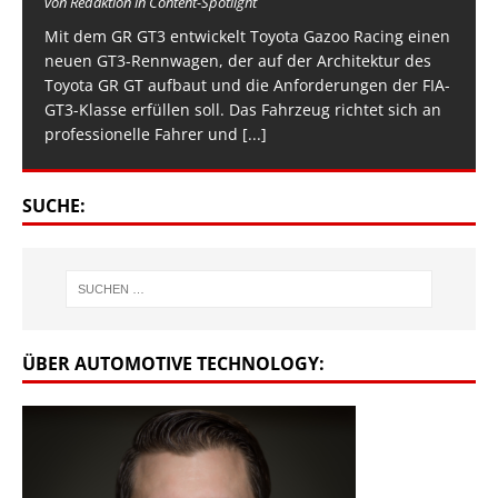
von Redaktion in Content-Spotlight
Mit dem GR GT3 entwickelt Toyota Gazoo Racing einen
neuen GT3-Rennwagen, der auf der Architektur des
Toyota GR GT aufbaut und die Anforderungen der FIA-
GT3-Klasse erfüllen soll. Das Fahrzeug richtet sich an
professionelle Fahrer und
[...]
SUCHE:
ÜBER AUTOMOTIVE TECHNOLOGY: