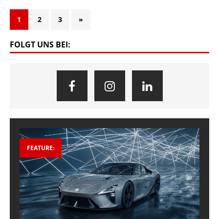
1
2
3
»
FOLGT UNS BEI:
FEATURE: