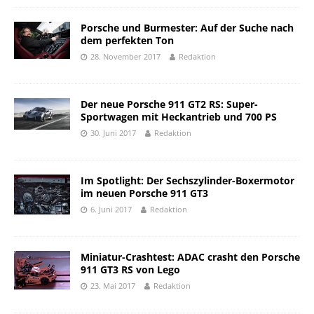
Porsche und Burmester: Auf der Suche nach
dem perfekten Ton
28. November 2017
Redaktion
Der neue Porsche 911 GT2 RS: Super-
Sportwagen mit Heckantrieb und 700 PS
30. Juni 2017
Redaktion
Im Spotlight: Der Sechszylinder-Boxermotor
im neuen Porsche 911 GT3
6. Juni 2017
Redaktion
Miniatur-Crashtest: ADAC crasht den Porsche
911 GT3 RS von Lego
23. Mai 2017
Redaktion