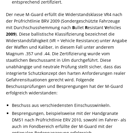
entsprechend zertifiziert.
Der neue M-Guard erfüllt die Widerstandsklasse VR4 nach
der Prüfrichtlinie BRV 2009 (Sondergeschützte Fahrzeuge
mit Durchschusshemmung nach
B
ullet
R
esistant
V
ehicles
2009
). Diese ballistische Klassifizierung bezeichnet die
Widerstandsfähigkeit (VR = Vehicle Resistance) unter Angabe
der Waffen und Kaliber, in diesem Fall unter anderem
Magnum .357 und .44. Die Zertifizierung wurde vom
staatlichen Beschussamt in Ulm durchgeführt. Diese
unabhängige und neutrale Prüfung stellt sicher, dass das
integrierte Schutzkonzept den harten Anforderungen realer
Gefahrensituationen gerecht wird. Folgende
Beschussprüfungen und Besprengungen hat der M-Guard
erfolgreich widerstanden:
Beschuss aus verschiedensten Einschusswinkeln.
Besprengungen, beispielsweise mit der Handgranate
DM51 nach Prüfrichtlinie ERV 2010, sowohl im Fahrer- als
auch im Fondbereich erfüllte der M-Guard mit der
optionalen Bodenpanzerung erfolgreich.