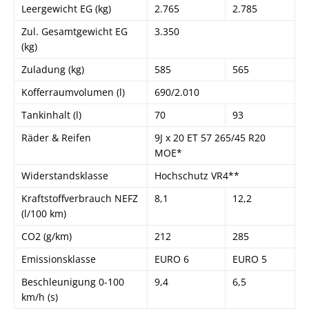
Leergewicht EG (kg)
2.765
2.785
Zul. Gesamtgewicht EG
3.350
(kg)
Zuladung (kg)
585
565
Kofferraumvolumen (l)
690/2.010
Tankinhalt (l)
70
93
Räder & Reifen
9J x 20 ET 57 265/45 R20
MOE*
Widerstandsklasse
Hochschutz VR4**
Kraftstoffverbrauch NEFZ
8,1
12,2
(l/100 km)
CO2 (g/km)
212
285
Emissionsklasse
EURO 6
EURO 5
Beschleunigung 0-100
9,4
6,5
km/h (s)