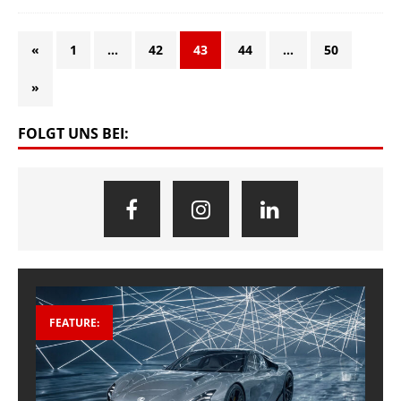
«
1
…
42
43
44
…
50
»
FOLGT UNS BEI:
FEATURE: