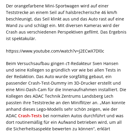
Der orangefarbene Mini-Sportwagen wird auf einer
Teststrecke an einem Seil auf halsbrecherische 46 km/h
beschleunigt, das Seil klinkt aus und das Auto rast auf eine
Wand zu und schlägt ein. Mit diversen Kameras wird der
Crash aus verschiedenen Perspektiven gefilmt. Das Ergebnis
ist spektakulär.
httpss://www.youtube.com/watch?v=J2ECwX7Dl0c
Beim Versuchsaufbau gingen
c’t
-Redakteur Sven Hansen
und seine Kollegen so gründlich vor wie bei allen Tests in
der Redaktion. Das Auto wurde sorgfältig gebaut, ein
passender Crash-Test-Dummy im 3D-Drucker erstellt und
eine Mini-Dash-Cam für die Innenaufnahmen installiert. Die
Kollegen des ADAC Technik Zentrums Landsberg Lech
passten ihre Teststrecke an den Miniflitzer an. „Man konnte
anhand dieses Lego-Modells sehr schön zeigen, wie der
ADAC
Crash-Tests
bei normalen Autos durchführt und was
dort routinemäßig für ein Aufwand betrieben wird, um all
die Sicherheitsaspekte bewerten zu können“, erklärt