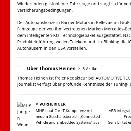
Wiederfinden gestohlener Fahrzeuge und sorgt so für vort
Versicherungsbedingungen.
Der Autohauskonzern Barrier Motors in Bellevue im Großr
Fahrzeuge der von ihm vertretenen Marken Mercedes-Benz
dem intelligenten Kfz-Technologiepaket ausgestattet. Nac
Produkteinführung wollen Telekom und Un-Blinking die 
Autohäusern in den USA vorstellen.
Über Thomas Heinen
3 Artikel
Thomas Heinen ist freier Redakteur bei AUTOMOTIVE TE
Journalist verfügt über profunde Kenntnisse der Tuning-
VORHERIGER
MHP baut Car-IT-Kompetenz mit
ABB Integrat
neuem Geschäftsbereich „Connected
Pro
Vehicle and Embedded Systems“ aus
Sensibilität