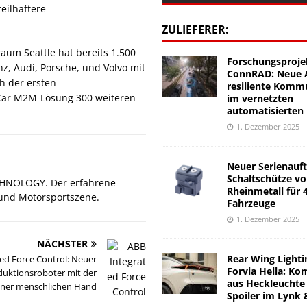
eilhaftere
ZULIEFERER:
aum Seattle hat bereits 1.500
Forschungsproje
, Audi, Porsche, und Volvo mit
ConnRAD: Neue A
h der ersten
resiliente Komm
iCar M2M-Lösung 300 weiteren
im vernetzten
automatisierten
1. Dezember 2025
Neuer Serienauft
Schaltschütze v
CHNOLOGY. Der erfahrene
Rheinmetall für 
 und Motorsportszene.
Fahrzeuge
1. Dezember 2025
NÄCHSTER
Rear Wing Lighti
ed Force Control: Neuer
Forvia Hella: Ko
duktionsroboter mit der
aus Heckleuchte
 einer menschlichen Hand
Spoiler im Lynk 