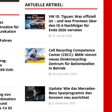
AKTUELLE ARTIKEL:
VW ID. Tiguan: Was offiziell
ist – und was Previews über
kt
den ID.4-Nachfolger für
nsätze für
Ende 2026 verraten
unikation
27. Januar 2026
 Fahren
Cell Recycling Competence
Center (CRCC): BMW nimmt
neues Direktrecycling-
rag:
Zentrum für Batteriezellen
on
in Betrieb
450-Volt-
18. Dezember 2025
Update: Wie das Mercedes-
Benz Sparprogramm den
ng von
Konzern neu ausrichtet
mbination
 und
8. Dezember 2025
& Co 02