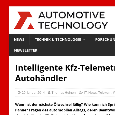
NEWS
TECHNIK & TECHNOLOGIE
FORSCHUN
NEWSLETTER
Intelligente Kfz-Telemetr
Autohändler
29. Januar 2014
Thomas Heinen
IT
,
News
,
Telekom
,
W
Wann ist der nächste Ölwechsel fällig? Wie kann ich Spri
Panne? Fragen des automobilen Alltags, deren Beantwor