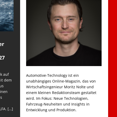
er
27
k auf
Automotive-Technology ist ein
Mit dem
unabhängiges Online-Magazin, das von
us
Wirtschaftsingenieur Moritz Nolte und
einen
einem kleinen Redaktionsteam gestaltet
es
wird. Im Fokus: Neue Technologien,
Fahrzeug-Neuheiten und Insights in
LFA.
[…]
Entwicklung und Produktion.