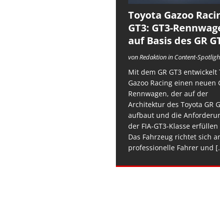
Toyota Gazoo Raci
GT3: GT3-Rennwag
auf Basis des GR G
von Redaktion in Content-Spotligh
Mit dem GR GT3 entwickelt 
Gazoo Racing einen neuen 
Rennwagen, der auf der
Architektur des Toyota GR 
aufbaut und die Anforderu
der FIA-GT3-Klasse erfüllen 
Das Fahrzeug richtet sich a
professionelle Fahrer und
[.