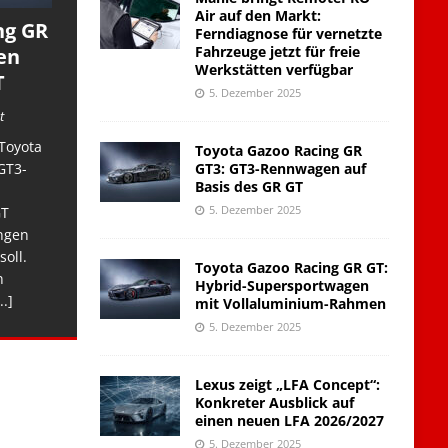
Air auf den Markt:
ng GR
Ferndiagnose für vernetzte
Fahrzeuge jetzt für freie
en
Werkstätten verfügbar
T
5. Dezember 2025
t
Toyota
Toyota Gazoo Racing GR
GT3: GT3-Rennwagen auf
GT3-
Basis des GR GT
5. Dezember 2025
GT
ngen
soll.
Toyota Gazoo Racing GR GT:
n
Hybrid-Supersportwagen
..]
mit Vollaluminium-Rahmen
5. Dezember 2025
Lexus zeigt „LFA Concept“:
Konkreter Ausblick auf
einen neuen LFA 2026/2027
5. Dezember 2025