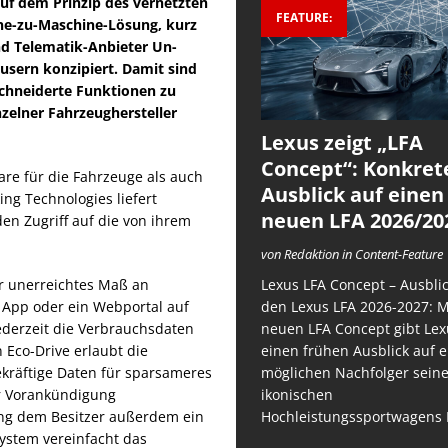
auf dem Prinzip des vernetzten
FEATURE:
ne-zu-Maschine-Lösung, kurz
 Telematik-Anbieter Un-
äusern konzipiert. Damit sind
chneiderte Funktionen zu
zelner Fahrzeughersteller
Lexus zeigt „LFA
Concept“: Konkret
are für die Fahrzeuge als auch
Ausblick auf einen
ng Technologies liefert
neuen LFA 2026/20
n Zugriff auf die von ihrem
von Redaktion in Content-Feature
Lexus LFA Concept – Ausblic
r unerreichtes Maß an
den Lexus LFA 2026-2027: 
e App oder ein Webportal auf
neuen LFA Concept gibt Lex
ederzeit die Verbrauchsdaten
einen frühen Ausblick auf 
 Eco-Drive erlaubt die
möglichen Nachfolger sein
kräftige Daten für sparsameres
ikonischen
er Vorankündigung
Hochleistungssportwagens 
ung dem Besitzer außerdem ein
system vereinfacht das