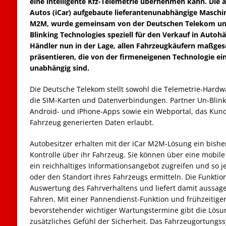
eine intelligente Kfz-Telemetrie übernehmen kann. Die 
Autos (iCar) aufgebaute lieferantenunabhängige Maschi
M2M, wurde gemeinsam von der Deutschen Telekom und
Blinking Technologies speziell für den Verkauf in Autoh
Händler nun in der Lage, allen Fahrzeugkäufern maßges
präsentieren, die von der firmeneigenen Technologie ein
unabhängig sind.
Die Deutsche Telekom stellt sowohl die Telemetrie-Hardw
die SIM-Karten und Datenverbindungen. Partner Un-Blinki
Android- und iPhone-Apps sowie ein Webportal, das Kunde
Fahrzeug generierten Daten erlaubt.
Autobesitzer erhalten mit der iCar M2M-Lösung ein bishe
Kontrolle über ihr Fahrzeug. Sie können über eine mobil
ein reichhaltiges Informationsangebot zugreifen und so j
oder den Standort ihres Fahrzeugs ermitteln. Die Funktion
Auswertung des Fahrverhaltens und liefert damit aussage
Fahren. Mit einer Pannendienst-Funktion und frühzeitig
bevorstehender wichtiger Wartungstermine gibt die Lös
zusätzliches Gefühl der Sicherheit. Das Fahrzeugortungs