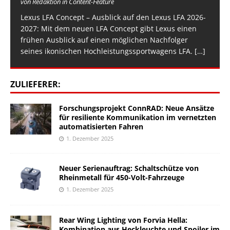
von Redaktion in Content-Feature
Lexus LFA Concept – Ausblick auf den Lexus LFA 2026-
2027: Mit dem neuen LFA Concept gibt Lexus einen
frühen Ausblick auf einen möglichen Nachfolger
seines ikonischen Hochleistungssportwagens LFA.
[…]
ZULIEFERER:
Forschungsprojekt ConnRAD: Neue Ansätze
für resiliente Kommunikation im vernetzten
automatisierten Fahren
1. Dezember 2025
Neuer Serienauftrag: Schaltschütze von
Rheinmetall für 450-Volt-Fahrzeuge
1. Dezember 2025
Rear Wing Lighting von Forvia Hella:
Kombination aus Heckleuchte und Spoiler im