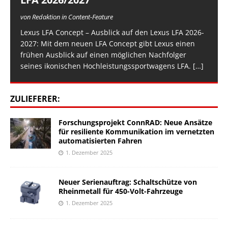
von Redaktion in Content-Feature
Lexus LFA Concept – Ausblick auf den Lexus LFA 2026-
2027: Mit dem neuen LFA Concept gibt Lexus einen
frühen Ausblick auf einen möglichen Nachfolger
seines ikonischen Hochleistungssportwagens LFA.
[…]
ZULIEFERER:
Forschungsprojekt ConnRAD: Neue Ansätze
für resiliente Kommunikation im vernetzten
automatisierten Fahren
1. Dezember 2025
Neuer Serienauftrag: Schaltschütze von
Rheinmetall für 450-Volt-Fahrzeuge
1. Dezember 2025