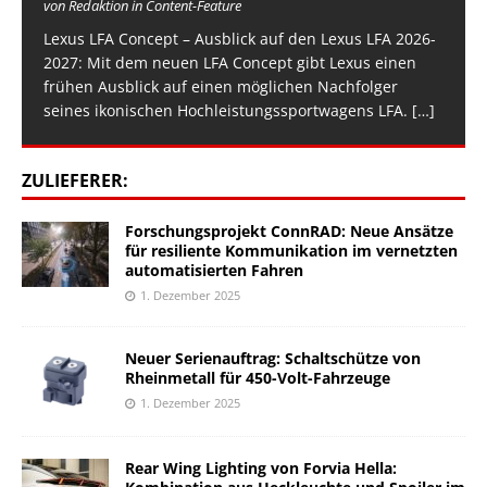
von Redaktion in Content-Feature
Lexus LFA Concept – Ausblick auf den Lexus LFA 2026-
2027: Mit dem neuen LFA Concept gibt Lexus einen
frühen Ausblick auf einen möglichen Nachfolger
seines ikonischen Hochleistungssportwagens LFA.
[…]
ZULIEFERER:
Forschungsprojekt ConnRAD: Neue Ansätze
für resiliente Kommunikation im vernetzten
automatisierten Fahren
1. Dezember 2025
Neuer Serienauftrag: Schaltschütze von
Rheinmetall für 450-Volt-Fahrzeuge
1. Dezember 2025
Rear Wing Lighting von Forvia Hella: