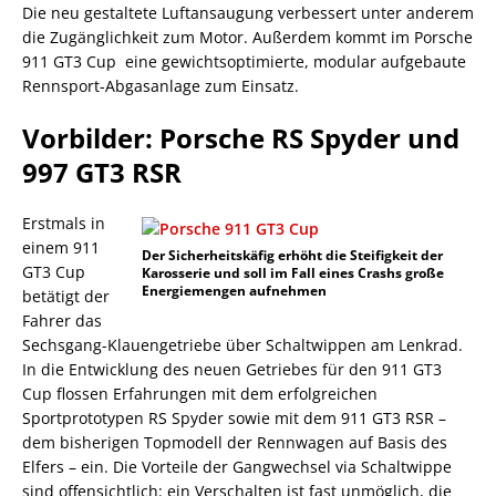
Die neu gestaltete Luftansaugung verbessert unter anderem
die Zugänglichkeit zum Motor. Außerdem kommt im Porsche
911 GT3 Cup eine gewichtsoptimierte, modular aufgebaute
Rennsport-Abgasanlage zum Einsatz.
Vorbilder: Porsche RS Spyder und
997 GT3 RSR
Erstmals in
einem 911
Der Sicherheitskäfig erhöht die Steifigkeit der
GT3 Cup
Karosserie und soll im Fall eines Crashs große
Energiemengen aufnehmen
betätigt der
Fahrer das
Sechsgang-Klauengetriebe über Schaltwippen am Lenkrad.
In die Entwicklung des neuen Getriebes für den 911 GT3
Cup flossen Erfahrungen mit dem erfolgreichen
Sportprototypen RS Spyder sowie mit dem 911 GT3 RSR –
dem bisherigen Topmodell der Rennwagen auf Basis des
Elfers – ein. Die Vorteile der Gangwechsel via Schaltwippe
sind offensichtlich: ein Verschalten ist fast unmöglich, die