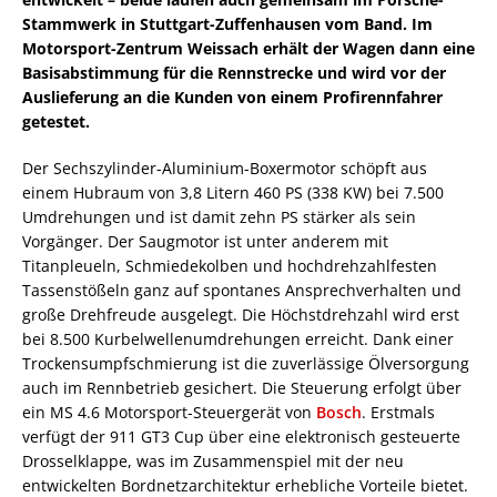
Stammwerk in Stuttgart-Zuffenhausen vom Band. Im
Motorsport-Zentrum Weissach erhält der Wagen dann eine
Basisabstimmung für die Rennstrecke und wird vor der
Auslieferung an die Kunden von einem Profirennfahrer
getestet.
Der Sechszylinder-Aluminium-Boxermotor schöpft aus
einem Hubraum von 3,8 Litern 460 PS (338 KW) bei 7.500
Umdrehungen und ist damit zehn PS stärker als sein
Vorgänger. Der Saugmotor ist unter anderem mit
Titanpleueln, Schmiedekolben und hochdrehzahlfesten
Tassenstößeln ganz auf spontanes Ansprechverhalten und
große Drehfreude ausgelegt. Die Höchstdrehzahl wird erst
bei 8.500 Kurbelwellenumdrehungen erreicht. Dank einer
Trockensumpfschmierung ist die zuverlässige Ölversorgung
auch im Rennbetrieb gesichert. Die Steuerung erfolgt über
ein MS 4.6 Motorsport-Steuergerät von
Bosch
. Erstmals
verfügt der 911 GT3 Cup über eine elektronisch gesteuerte
Drosselklappe, was im Zusammenspiel mit der neu
entwickelten Bordnetzarchitektur erhebliche Vorteile bietet.