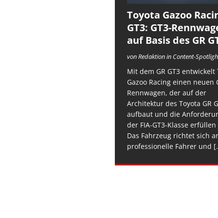
Toyota Gazoo Raci
GT3: GT3-Rennwag
auf Basis des GR G
von Redaktion in Content-Spotligh
Mit dem GR GT3 entwickelt 
Gazoo Racing einen neuen 
Rennwagen, der auf der
Architektur des Toyota GR 
aufbaut und die Anforderu
der FIA-GT3-Klasse erfüllen 
Das Fahrzeug richtet sich a
professionelle Fahrer und
[.