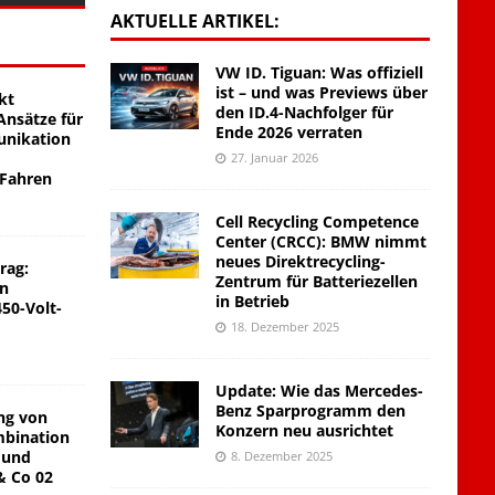
AKTUELLE ARTIKEL:
VW ID. Tiguan: Was offiziell
ist – und was Previews über
kt
den ID.4-Nachfolger für
nsätze für
Ende 2026 verraten
unikation
27. Januar 2026
 Fahren
Cell Recycling Competence
Center (CRCC): BMW nimmt
neues Direktrecycling-
rag:
Zentrum für Batteriezellen
on
in Betrieb
450-Volt-
18. Dezember 2025
Update: Wie das Mercedes-
Benz Sparprogramm den
ng von
Konzern neu ausrichtet
mbination
 und
8. Dezember 2025
& Co 02