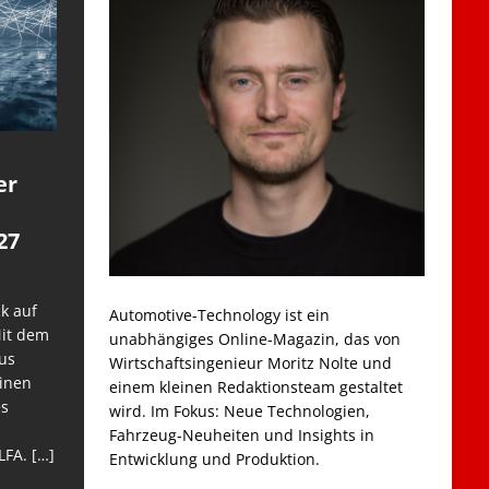
er
27
k auf
Automotive-Technology ist ein
Mit dem
unabhängiges Online-Magazin, das von
us
Wirtschaftsingenieur Moritz Nolte und
einen
einem kleinen Redaktionsteam gestaltet
es
wird. Im Fokus: Neue Technologien,
Fahrzeug-Neuheiten und Insights in
LFA.
[…]
Entwicklung und Produktion.