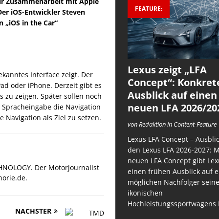
 zur Zusammenarbeit mit Apple
FEATURE:
Der iOS-Entwickler Steven
 „iOS in the Car“
Lexus zeigt „LFA
bekanntes Interface zeigt. Der
Concept“: Konkret
ad oder iPhone. Derzeit gibt es
Ausblick auf einen
s zu zeigen. Später sollen noch
neuen LFA 2026/20
 Spracheingabe die Navigation
 Navigation als Ziel zu setzen.
von Redaktion in Content-Feature
Lexus LFA Concept – Ausblic
den Lexus LFA 2026-2027: 
neuen LFA Concept gibt Lex
HNOLOGY. Der Motorjournalist
einen frühen Ausblick auf 
orie.de.
möglichen Nachfolger sein
ikonischen
Hochleistungssportwagens 
NÄCHSTER