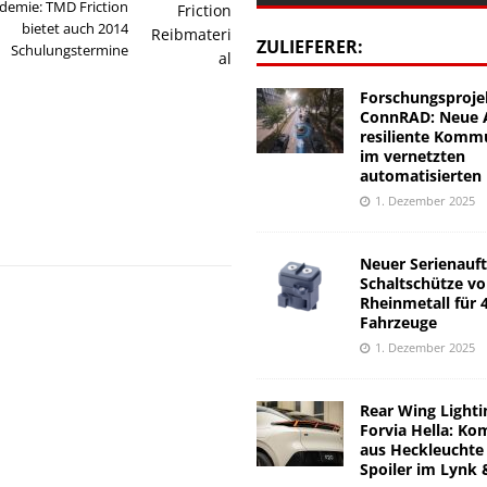
emie: TMD Friction
bietet auch 2014
ZULIEFERER:
Schulungstermine
Forschungsproje
ConnRAD: Neue A
resiliente Komm
im vernetzten
automatisierten
1. Dezember 2025
Neuer Serienauft
Schaltschütze v
Rheinmetall für 
Fahrzeuge
1. Dezember 2025
Rear Wing Lighti
Forvia Hella: Ko
aus Heckleuchte
Spoiler im Lynk 