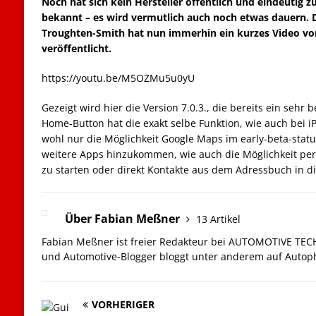
Noch hat sich kein Hersteller öffentlich und eindeutig
bekannt – es wird vermutlich auch noch etwas dauern. 
Troughten-Smith hat nun immerhin ein kurzes Video von
veröffentlicht.
https://youtu.be/M5OZMu5u0yU
Gezeigt wird hier die Version 7.0.3., die bereits ein sehr 
Home-Button hat die exakt selbe Funktion, wie auch bei iP
wohl nur die Möglichkeit Google Maps im early-beta-statu
weitere Apps hinzukommen, wie auch die Möglichkeit per
zu starten oder direkt Kontakte aus dem Adressbuch in die
Über Fabian Meßner
13 Artikel
Fabian Meßner ist freier Redakteur bei AUTOMOTIVE TEC
und Automotive-Blogger bloggt unter anderem auf Autoph
VORHERIGER