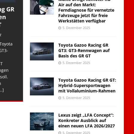
Air auf den Markt:
ng GR
Ferndiagnose für vernetzte
Fahrzeuge jetzt für freie
en
Werkstätten verfügbar
T
5. Dezember 2025
t
Toyota
Toyota Gazoo Racing GR
GT3: GT3-Rennwagen auf
GT3-
Basis des GR GT
5. Dezember 2025
GT
ngen
soll.
Toyota Gazoo Racing GR GT:
n
Hybrid-Supersportwagen
..]
mit Vollaluminium-Rahmen
5. Dezember 2025
Lexus zeigt „LFA Concept“:
Konkreter Ausblick auf
einen neuen LFA 2026/2027
5. Dezember 2025