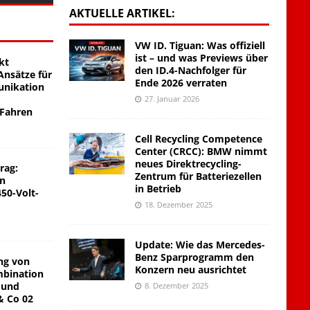
AKTUELLE ARTIKEL:
VW ID. Tiguan: Was offiziell
ist – und was Previews über
kt
den ID.4-Nachfolger für
nsätze für
Ende 2026 verraten
unikation
27. Januar 2026
 Fahren
Cell Recycling Competence
Center (CRCC): BMW nimmt
neues Direktrecycling-
rag:
Zentrum für Batteriezellen
on
in Betrieb
450-Volt-
18. Dezember 2025
Update: Wie das Mercedes-
Benz Sparprogramm den
ng von
Konzern neu ausrichtet
mbination
 und
8. Dezember 2025
& Co 02