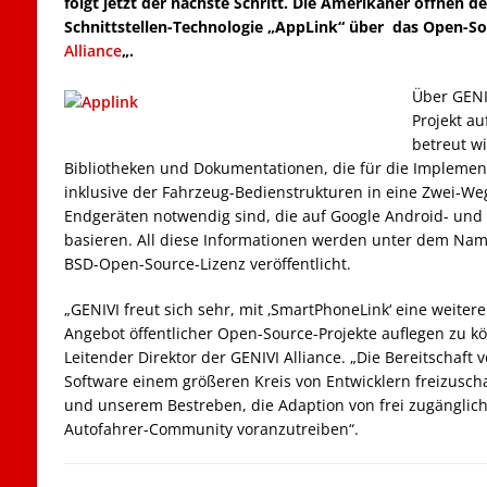
folgt jetzt der nächste Schritt. Die Amerikaner öffnen d
Schnittstellen-Technologie „AppLink“ über das Open-S
Alliance
„.
Über GENIV
Projekt au
betreut wi
Bibliotheken und Dokumentationen, die für die Implemen
inklusive der Fahrzeug-Bedienstrukturen in eine Zwei-W
Endgeräten notwendig sind, die auf Google Android- und
basieren. All diese Informationen werden unter dem Na
BSD-Open-Source-Lizenz veröffentlicht.
„GENIVI freut sich sehr, mit ‚SmartPhoneLink‘ eine weiter
Angebot öffentlicher Open-Source-Projekte auflegen zu k
Leitender Direktor der GENIVI Alliance. „Die Bereitschaft 
Software einem größeren Kreis von Entwicklern freizuscha
und unserem Bestreben, die Adaption von frei zugänglic
Autofahrer-Community voranzutreiben“.