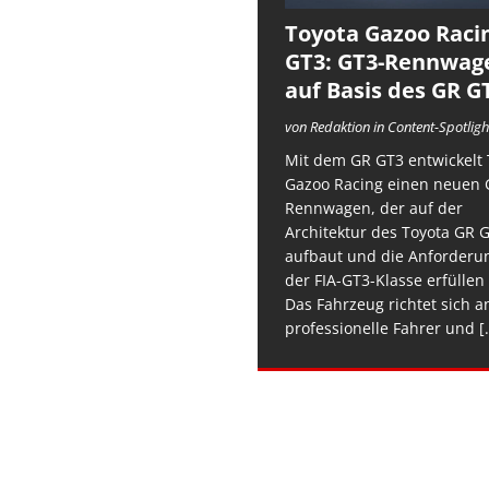
Toyota Gazoo Raci
GT3: GT3-Rennwag
auf Basis des GR G
von Redaktion in Content-Spotligh
Mit dem GR GT3 entwickelt 
Gazoo Racing einen neuen 
Rennwagen, der auf der
Architektur des Toyota GR 
aufbaut und die Anforderu
der FIA-GT3-Klasse erfüllen 
Das Fahrzeug richtet sich a
professionelle Fahrer und
[.