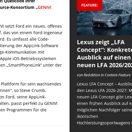
en Quellcode ihrer
FEATURE:
ource-Konsortium „
GENIVI
I setzt Ford ein neues, offenes
f, das von einem Ford-Ingenieur
rd. Es umfasst alle Code-
Lexus zeigt „LFA
tierung der AppLink-Software
Concept“: Konkret
ege-Kommunikation mit
Ausblick auf einen
 Apple iOS-Betriebssystemen
neuen LFA 2026/20
men „SmartPhoneLink“ unter der
von Redaktion in Content-Feature
Lexus LFA Concept – Ausblic
e Plattform für sein wachsendes
den Lexus LFA 2026-2027: 
önnen“, so Steve Crumb,
neuen LFA Concept gibt Lex
von Ford, seine AppLink-
einen frühen Ausblick auf 
lten, passt perfekt zu GENIVI
möglichen Nachfolger sein
hen Programmen für die
ikonischen
Hochleistungssportwagens 