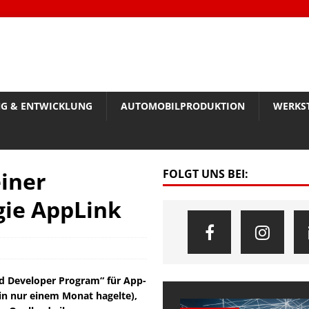
G & ENTWICKLUNG
AUTOMOBILPRODUKTION
WERKS
einer
FOLGT UNS BEI:
gie AppLink
d Developer Program“ für App-
in nur einem Monat hagelte),