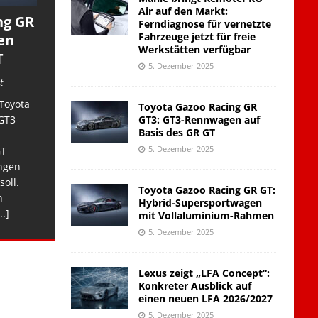
Air auf den Markt:
ng GR
Ferndiagnose für vernetzte
Fahrzeuge jetzt für freie
en
Werkstätten verfügbar
T
5. Dezember 2025
t
Toyota
Toyota Gazoo Racing GR
GT3: GT3-Rennwagen auf
GT3-
Basis des GR GT
5. Dezember 2025
GT
ngen
soll.
Toyota Gazoo Racing GR GT:
n
Hybrid-Supersportwagen
..]
mit Vollaluminium-Rahmen
5. Dezember 2025
Lexus zeigt „LFA Concept“:
Konkreter Ausblick auf
einen neuen LFA 2026/2027
5. Dezember 2025