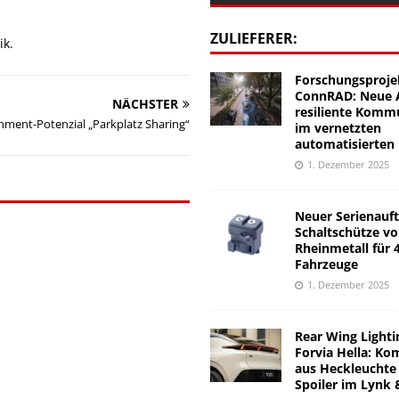
ZULIEFERER:
ik.
Forschungsproje
ConnRAD: Neue A
NÄCHSTER
resiliente Komm
inment-Potenzial „Parkplatz Sharing“
im vernetzten
automatisierten
1. Dezember 2025
Neuer Serienauft
Schaltschütze v
Rheinmetall für 
Fahrzeuge
1. Dezember 2025
Rear Wing Lighti
Forvia Hella: Ko
aus Heckleuchte
Spoiler im Lynk 