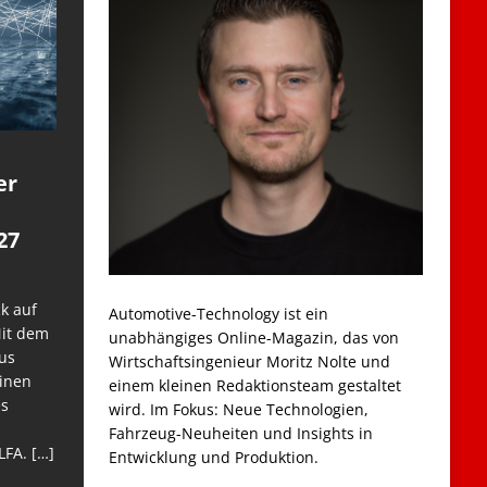
er
27
k auf
Automotive-Technology ist ein
Mit dem
unabhängiges Online-Magazin, das von
us
Wirtschaftsingenieur Moritz Nolte und
einen
einem kleinen Redaktionsteam gestaltet
es
wird. Im Fokus: Neue Technologien,
Fahrzeug-Neuheiten und Insights in
LFA.
[…]
Entwicklung und Produktion.