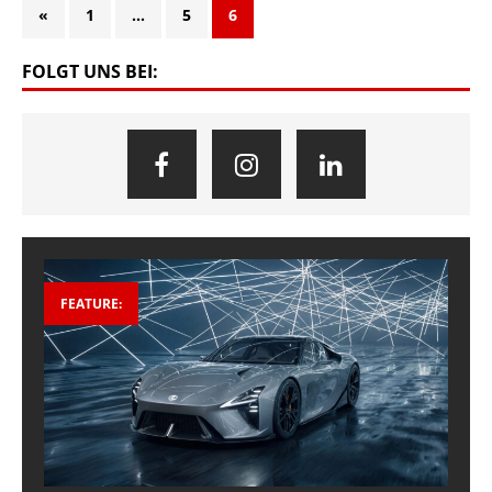
«
1
…
5
6
FOLGT UNS BEI:
FEATURE: