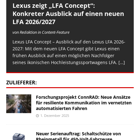
Lexus zeigt „LFA Concept“:
Konkreter Ausblick auf einen neuen
LFA 2026/2027
von Redaktion in Content-Feature
Lexus LFA Concept – Ausblick auf den Lexus LFA 2026-
2027: Mit dem neuen LFA Concept gibt Lexus einen
frühen Ausblick auf einen möglichen Nachfolger
seines ikonischen Hochleistungssportwagens LFA.
[…]
ZULIEFERER:
Forschungsprojekt ConnRAD: Neue Ansätze
für resiliente Kommunikation im vernetzten
automatisierten Fahren
1. Dezember 2025
Neuer Serienauftrag: Schaltschütze von
Rheinmetall für 450-Volt-Fahrzeuge