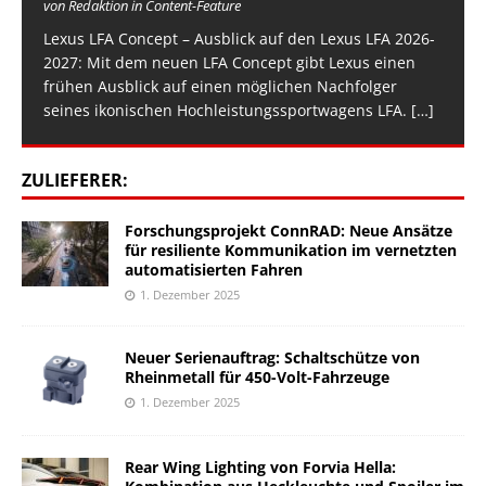
von Redaktion in Content-Feature
Lexus LFA Concept – Ausblick auf den Lexus LFA 2026-
2027: Mit dem neuen LFA Concept gibt Lexus einen
frühen Ausblick auf einen möglichen Nachfolger
seines ikonischen Hochleistungssportwagens LFA.
[…]
ZULIEFERER:
Forschungsprojekt ConnRAD: Neue Ansätze
für resiliente Kommunikation im vernetzten
automatisierten Fahren
1. Dezember 2025
Neuer Serienauftrag: Schaltschütze von
Rheinmetall für 450-Volt-Fahrzeuge
1. Dezember 2025
Rear Wing Lighting von Forvia Hella: