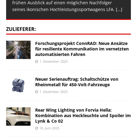
frühen Ausblick auf einen möglichen Nachfolger
seines ikonischen Hochleistungssportwagens LFA.
[…]
ZULIEFERER:
Forschungsprojekt ConnRAD: Neue Ansätze
für resiliente Kommunikation im vernetzten
automatisierten Fahren
1. Dezember 2025
Neuer Serienauftrag: Schaltschütze von
Rheinmetall für 450-Volt-Fahrzeuge
1. Dezember 2025
Rear Wing Lighting von Forvia Hella:
Kombination aus Heckleuchte und Spoiler im
Lynk & Co 02
16. Juni 2025