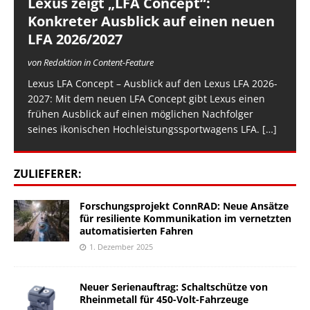
Lexus zeigt „LFA Concept“:
Konkreter Ausblick auf einen neuen
LFA 2026/2027
von Redaktion in Content-Feature
Lexus LFA Concept – Ausblick auf den Lexus LFA 2026-
2027: Mit dem neuen LFA Concept gibt Lexus einen
frühen Ausblick auf einen möglichen Nachfolger
seines ikonischen Hochleistungssportwagens LFA.
[…]
ZULIEFERER:
Forschungsprojekt ConnRAD: Neue Ansätze
für resiliente Kommunikation im vernetzten
automatisierten Fahren
1. Dezember 2025
Neuer Serienauftrag: Schaltschütze von
Rheinmetall für 450-Volt-Fahrzeuge