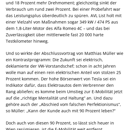
und 18 Prozent mehr Drehmoment; gleichzeitig sinkt der
Verbrauch um rund zwei Prozent. Bei einer Probefahrt war
das Leistungsplus überdeutlich zu spüren. AVL List holt mit
einer Vielzahl von Maßnahmen sogar 349 kW / 474 PS aus
dem 1,8-Liter-Motor des Alfa Romeo 4C – und das bei
Zuverlässigkeit über mittlerweile fast 20 000 harte
Testkilometer hinweg.
Und so wirkte der Abschlussvortrag von Matthias Müller wie
ein Kontrastprogramm: Die Zukunft sei elektrisch,
deklamierte der VW-Vorstandschef; schon in acht Jahren
wolle man auf einen rein elektrischen Anteil von stolzen 25
Prozent kommen. Der hohe Börsenwert von Tesla sei ein
Indikator dafür, dass Elektroautos dem Verbrenner den
Rang abliefen; es komme beim Umstieg zur E-Mobilität jetzt
auf die „richtige Mentalität und Haltung“ an. Und dazu
gehöre auch der „Abschied vom falschen Perfektionismus“,
so Müller: „Kann der Kunde auch mit 90 Prozent leben?“
Doch auch von diesen 90 Prozent, so lässt sich heuer in
Wien resümieren, ist die E-Mobilität weit entfernt.